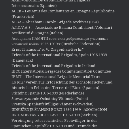
AABI – Asociación de Amigos de las Brigadas
Internacionales (Spanien)
ACER – Les Amis des Combattants en Espagne Républicaine
(Frankreich)
ALBA – Abraham Lincoln Brigade Archives
(USA)
A.I.C.V.A.S. – Associazione Italiana Combattenti Volontari
Antifascisti di Spagna (Italien)
Ассоциация ПАМЯТИ советских добровольцев участников
испанской войны 1936-1939гг (Russische Föderation)
Ernst Thälmann" e. V., Ziegenhals-Berlin"
Friends of the International Brigades, Spain 1936-1939
(Dänemark)
Friends of the International Brigades in Ireland
IBCC International Brigades Commemoration Commitee
IBMT – The International Brigade Memorial Trust
Lo Riu / Verein zur Erforschung des archäologischen und
historischen Erbes der Terres de l'Ebro (Spanien)
Stichting Spanje 1936-1939 (NIederlande)
Stowarzyszenie Ochotnicy Wolności (Polen)
Svenska Spanienfrivilligas Vänner (Schweden)
UDRUŽENJE ŠPANSKI BORCI 1936-1939 - ASOCIACION
BRIGADISTAS YUGOSLAVOS 1936-1939
(Serbien)
Vereinigung österreichischer Freiwilliger in der
Spanischen Republik 1936-1939 und Freunde des