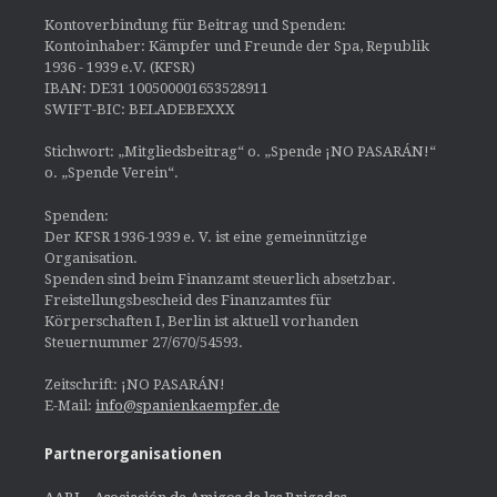
Kontoverbindung für Beitrag und Spenden:
Kontoinhaber: Kämpfer und Freunde der Spa, Republik
1936 - 1939 e.V. (KFSR)
IBAN: DE31 100500001653528911
SWIFT-BIC: BELADEBEXXX
Stichwort: „Mitgliedsbeitrag“ o. „Spende ¡NO PASARÁN!“
o. „Spende Verein“.
Spenden:
Der KFSR 1936-1939 e. V. ist eine gemeinnützige
Organisation.
Spenden sind beim Finanzamt steuerlich absetzbar.
Freistellungsbescheid des Finanzamtes für
Körperschaften I, Berlin ist aktuell vorhanden
Steuernummer 27/670/54593.
Zeitschrift: ¡NO PASARÁN!
E-Mail:
info@spanienkaempfer.de
Partnerorganisationen