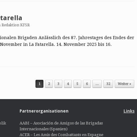
tarella
n
Redaktion KFSR
tionalen Brigaden Anlässlich des 87. Jahrestages des Endes der
November in La Fatarella. 14. November 2025 bis 16.
1
2
3
4
5
6
…
32
Weiter »
Partnerorganisationen
Links
lik
AABI – Asociación de Amigos de las Brigadas
Internacionales (Spanien)
ACER – Les Amis des Combattants en Espagne