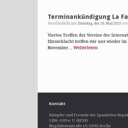
Terminankündigung La Fa
Veröffentlicht am:
Dienstag, der 20. Mai 2025
vo
Viertes Treffen der Vereine der Interna
Ebroschlacht treffen wir uns wieder im 
November…
Weiterlesen
Post navigation
Kontakt
Kämpfer und Freunde der Spanischen Repub
1936–1939 e. V. (KFSR)
Magdalenenstraße 19, 10365 Berlin