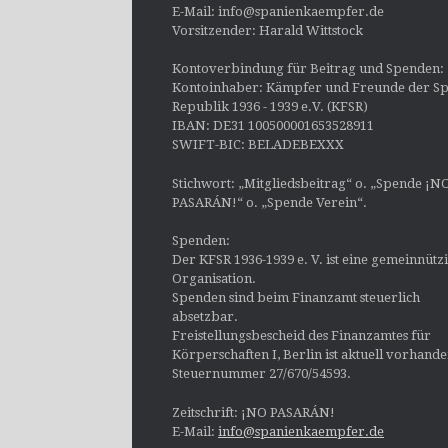
E-Mail: info@spanienkaempfer.de
Vorsitzender: Harald Wittstock
Kontoverbindung für Beitrag und Spenden:
Kontoinhaber: Kämpfer und Freunde der Sp
Republik 1936 - 1939 e.V. (KFSR)
IBAN: DE31 100500001653528911
SWIFT-BIC: BELADEBEXXX
Stichwort: „Mitgliedsbeitrag“ o. „Spende ¡N
PASARÁN!“ o. „Spende Verein“.
Spenden:
Der KFSR 1936-1939 e. V. ist eine gemeinnütz
Organisation.
Spenden sind beim Finanzamt steuerlich
absetzbar.
Freistellungsbescheid des Finanzamtes für
Körperschaften I, Berlin ist aktuell vorhand
Steuernummer 27/670/54593.
Zeitschrift: ¡NO PASARÁN!
E-Mail:
info@spanienkaempfer.de