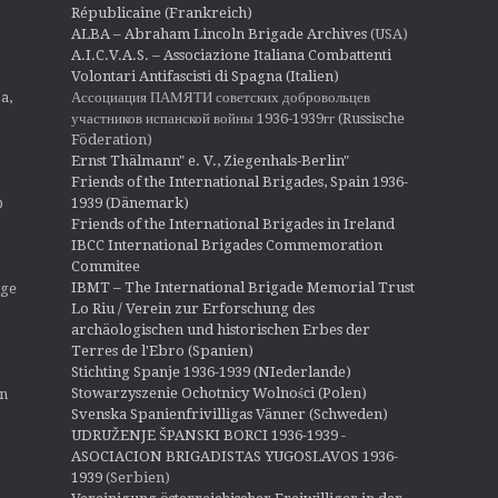
Républicaine (Frankreich)
ALBA – Abraham Lincoln Brigade Archives
(USA)
A.I.C.V.A.S. – Associazione Italiana Combattenti
Volontari Antifascisti di Spagna (Italien)
Ассоциация ПАМЯТИ советских добровольцев
a,
участников испанской войны 1936-1939гг (Russische
Föderation)
Ernst Thälmann" e. V., Ziegenhals-Berlin"
Friends of the International Brigades, Spain 1936-
1939 (Dänemark)
O
Friends of the International Brigades in Ireland
IBCC International Brigades Commemoration
Commitee
IBMT – The International Brigade Memorial Trust
ige
Lo Riu / Verein zur Erforschung des
archäologischen und historischen Erbes der
Terres de l'Ebro (Spanien)
Stichting Spanje 1936-1939 (NIederlande)
Stowarzyszenie Ochotnicy Wolności (Polen)
en
Svenska Spanienfrivilligas Vänner (Schweden)
UDRUŽENJE ŠPANSKI BORCI 1936-1939 -
ASOCIACION BRIGADISTAS YUGOSLAVOS 1936-
1939
(Serbien)