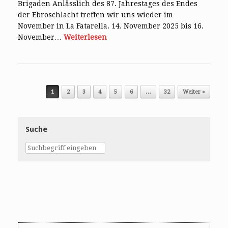
Brigaden Anlässlich des 87. Jahrestages des Endes
der Ebroschlacht treffen wir uns wieder im
November in La Fatarella. 14. November 2025 bis 16.
November…
Weiterlesen
Post navigation
1
2
3
4
5
6
…
32
Weiter »
Suche