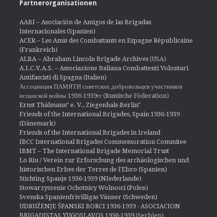
Partnerorganisationen
AABI – Asociación de Amigos de las Brigadas
Internacionales (Spanien)
ACER – Les Amis des Combattants en Espagne Républicaine
(Frankreich)
ALBA – Abraham Lincoln Brigade Archives
(USA)
A.I.C.V.A.S. – Associazione Italiana Combattenti Volontari
Antifascisti di Spagna (Italien)
Ассоциация ПАМЯТИ советских добровольцев участников
испанской войны 1936-1939гг (Russische Föderation)
Ernst Thälmann" e. V., Ziegenhals-Berlin"
Friends of the International Brigades, Spain 1936-1939
(Dänemark)
Friends of the International Brigades in Ireland
IBCC International Brigades Commemoration Commitee
IBMT – The International Brigade Memorial Trust
Lo Riu / Verein zur Erforschung des archäologischen und
historischen Erbes der Terres de l'Ebro (Spanien)
Stichting Spanje 1936-1939 (NIederlande)
Stowarzyszenie Ochotnicy Wolności (Polen)
Svenska Spanienfrivilligas Vänner (Schweden)
UDRUŽENJE ŠPANSKI BORCI 1936-1939 - ASOCIACION
BRIGADISTAS YUGOSLAVOS 1936-1939
(Serbien)