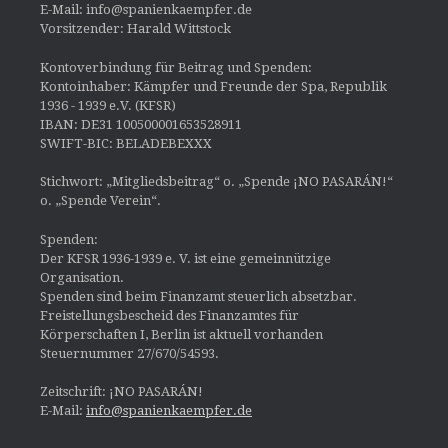
E-Mail: info@spanienkaempfer.de
Vorsitzender: Harald Wittstock
Kontoverbindung für Beitrag und Spenden:
Kontoinhaber: Kämpfer und Freunde der Spa, Republik
1936 - 1939 e.V. (KFSR)
IBAN: DE31 100500001653528911
SWIFT-BIC: BELADEBEXXX
Stichwort: „Mitgliedsbeitrag“ o. „Spende ¡NO PASARÁN!“
o. „Spende Verein“.
Spenden:
Der KFSR 1936-1939 e. V. ist eine gemeinnützige
Organisation.
Spenden sind beim Finanzamt steuerlich absetzbar.
Freistellungsbescheid des Finanzamtes für
Körperschaften I, Berlin ist aktuell vorhanden
Steuernummer 27/670/54593.
Zeitschrift: ¡NO PASARÁN!
E-Mail:
info@spanienkaempfer.de