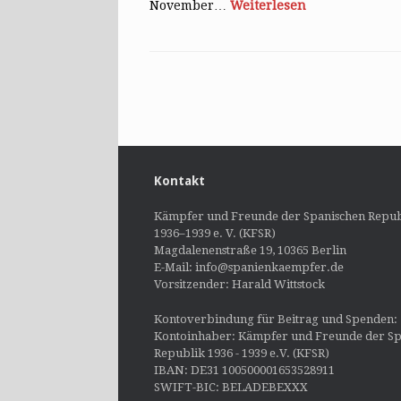
November…
Weiterlesen
Post navigation
Kontakt
Kämpfer und Freunde der Spanischen Repub
1936–1939 e. V. (KFSR)
Magdalenenstraße 19, 10365 Berlin
E-Mail: info@spanienkaempfer.de
Vorsitzender: Harald Wittstock
Kontoverbindung für Beitrag und Spenden:
Kontoinhaber: Kämpfer und Freunde der Sp
Republik 1936 - 1939 e.V. (KFSR)
IBAN: DE31 100500001653528911
SWIFT-BIC: BELADEBEXXX