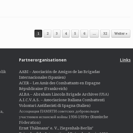
1
2
3
4
5
6
…
32
Weiter »
Partnerorganisationen
Links
lik
AABI – Asociación de Amigos de las Brigadas
Internacionales (Spanien)
ACER – Les Amis des Combattants en Espagne
Républicaine (Frankreich)
ALBA – Abraham Lincoln Brigade Archives
(USA)
A.I.C.V.A.S. – Associazione Italiana Combattenti
Volontari Antifascisti di Spagna (Italien)
Ассоциация ПАМЯТИ советских добровольцев
a,
участников испанской войны 1936-1939гг (Russische
Föderation)
Ernst Thälmann" e. V., Ziegenhals-Berlin"