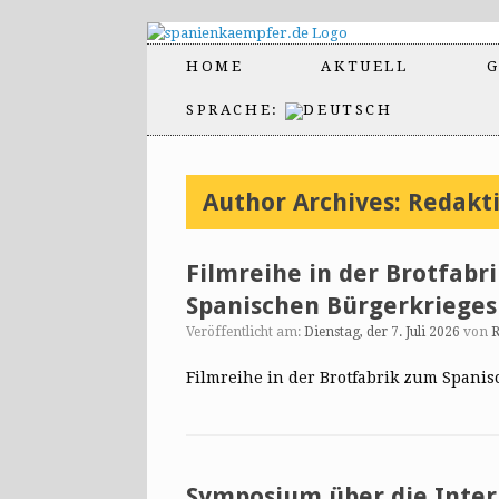
HOME
AKTUELL
G
SPRACHE:
Author Archives:
Redakt
Filmreihe in der Brotfabr
Spanischen Bürgerkrieges
Veröffentlicht am:
Dienstag, der 7. Juli 2026
von
R
Filmreihe in der Brotfabrik zum Spani
Symposium über die Inter