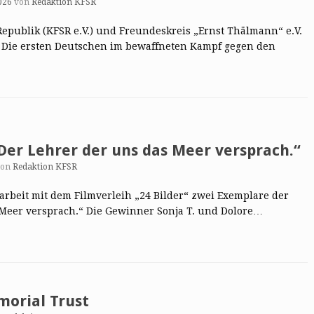
026
von
Redaktion KFSR
publik (KFSR e.V.) und Freundeskreis „Ernst Thälmann“ e.V.
 Die ersten Deutschen im bewaffneten Kampf gegen den
Der Lehrer der uns das Meer versprach.“
von
Redaktion KFSR
rbeit mit dem Filmverleih „24 Bilder“ zwei Exemplare der
Meer versprach.“ Die Gewinner Sonja T. und Dolore…
morial Trust