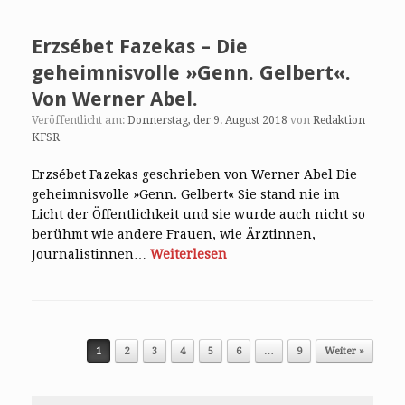
Erzsébet Fazekas – Die
geheimnisvolle »Genn. Gelbert«.
Von Werner Abel.
Veröffentlicht am:
Donnerstag, der 9. August 2018
von
Redaktion
KFSR
Erzsébet Fazekas geschrieben von Werner Abel Die
geheimnisvolle »Genn. Gelbert« Sie stand nie im
Licht der Öffentlichkeit und sie wurde auch nicht so
berühmt wie andere Frauen, wie Ärztinnen,
Journalistinnen…
Weiterlesen
Post navigation
1
2
3
4
5
6
…
9
Weiter »