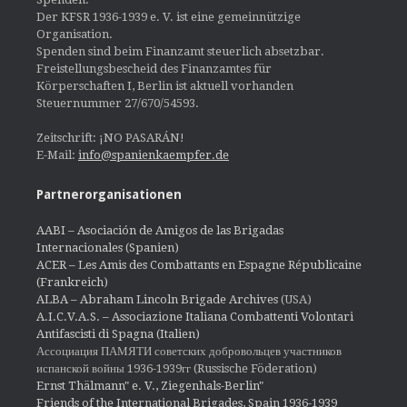
Der KFSR 1936-1939 e. V. ist eine gemeinnützige
Organisation.
Spenden sind beim Finanzamt steuerlich absetzbar.
Freistellungsbescheid des Finanzamtes für
Körperschaften I, Berlin ist aktuell vorhanden
Steuernummer 27/670/54593.
Zeitschrift: ¡NO PASARÁN!
E-Mail:
info@spanienkaempfer.de
Partnerorganisationen
AABI – Asociación de Amigos de las Brigadas
Internacionales (Spanien)
ACER – Les Amis des Combattants en Espagne Républicaine
(Frankreich)
ALBA – Abraham Lincoln Brigade Archives
(USA)
A.I.C.V.A.S. – Associazione Italiana Combattenti Volontari
Antifascisti di Spagna (Italien)
Ассоциация ПАМЯТИ советских добровольцев участников
испанской войны 1936-1939гг (Russische Föderation)
Ernst Thälmann" e. V., Ziegenhals-Berlin"
Friends of the International Brigades, Spain 1936-1939