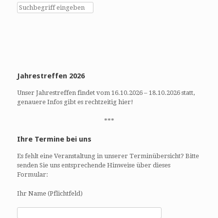
h
h
e
t
u
e
n
n
d
-
A
N
n
a
Jahrestreffen 2026
s
v
i
i
Unser Jahrestreffen findet vom 16.10.2026 – 18.10.2026 statt,
c
g
genauere Infos gibt es rechtzeitig hier!
h
a
t
t
***
e
i
Ihre Termine bei uns
n
o
,
n
Es fehlt eine Veranstaltung in unserer Terminübersicht? Bitte
N
senden Sie uns entsprechende Hinweise über dieses
a
Formular:
v
Ihr Name (Pflichtfeld)
i
g