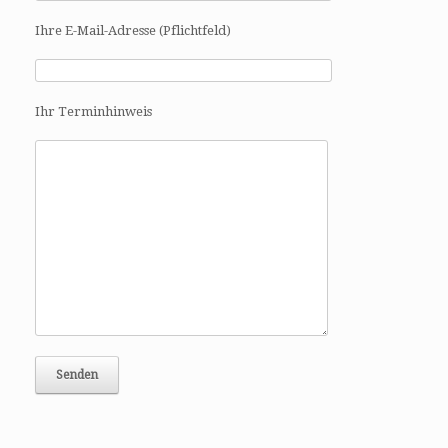
a
t
Ihre E-Mail-Adresse (Pflichtfeld)
i
o
n
Ihr Terminhinweis