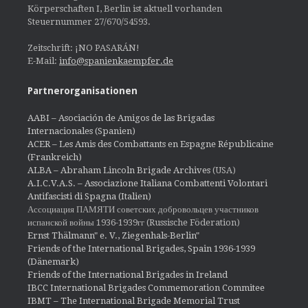
Körperschaften I, Berlin ist aktuell vorhanden
Steuernummer 27/670/54593.
Zeitschrift: ¡NO PASARÁN!
E-Mail:
info@spanienkaempfer.de
Partnerorganisationen
AABI – Asociación de Amigos de las Brigadas
Internacionales (Spanien)
ACER – Les Amis des Combattants en Espagne Républicaine
(Frankreich)
ALBA – Abraham Lincoln Brigade Archives
(USA)
A.I.C.V.A.S. – Associazione Italiana Combattenti Volontari
Antifascisti di Spagna (Italien)
Ассоциация ПАМЯТИ советских добровольцев участников
испанской войны 1936-1939гг (Russische Föderation)
Ernst Thälmann" e. V., Ziegenhals-Berlin"
Friends of the International Brigades, Spain 1936-1939
(Dänemark)
Friends of the International Brigades in Ireland
IBCC International Brigades Commemoration Commitee
IBMT – The International Brigade Memorial Trust