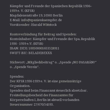
Kämpfer und Freunde der Spanischen Republik 1936–
1939 e. V. (KFSR)
Magdalenenstraße 19, 10365 Berlin
E-Mail: info@spanienkaempfer.de
Vorsitzender: Harald Wittstock
Kontoverbindung für Beitrag und Spenden:
Kontoinhaber: Kämpfer und Freunde der Spa, Republik
1936 - 1939 e.V. (KFSR)
IBAN: DE31 100500001653528911
SWIFT-BIC: BELADEBEXXX
Stichwort: „Mitgliedsbeitrag“ o. „Spende ¡NO PASARÁN!“
o. „Spende Verein“.
Spenden:
Der KFSR 1936-1939 e. V. ist eine gemeinnützige
Organisation.
Spenden sind beim Finanzamt steuerlich absetzbar.
Freistellungsbescheid des Finanzamtes für
Körperschaften I, Berlin ist aktuell vorhanden
Steuernummer 27/670/54593.