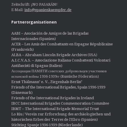
Zeitschrift: ¡NO PASARÁN!
E-Mail:
info@spanienkaempfer.de
Partnerorganisationen
AABI – Asociación de Amigos de las Brigadas
Internacionales (Spanien)
ACER – Les Amis des Combattants en Espagne Républicaine
(Frankreich)
ALBA – Abraham Lincoln Brigade Archives
(USA)
A.I.C.V.A.S. – Associazione Italiana Combattenti Volontari
Antifascisti di Spagna (Italien)
Ассоциация ПАМЯТИ советских добровольцев участников
испанской войны 1936-1939гг (Russische Föderation)
Ernst Thälmann" e. V., Ziegenhals-Berlin"
Friends of the International Brigades, Spain 1936-1939
(Dänemark)
Friends of the International Brigades in Ireland
IBCC International Brigades Commemoration Commitee
IBMT – The International Brigade Memorial Trust
Lo Riu / Verein zur Erforschung des archäologischen und
historischen Erbes der Terres de l'Ebro (Spanien)
Stichting Spanje 1936-1939 (NIederlande)