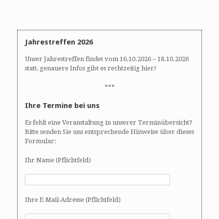
A
N
n
a
s
v
i
i
Jahrestreffen 2026
c
g
h
a
Unser Jahrestreffen findet vom 16.10.2026 – 18.10.2026
t
t
statt, genauere Infos gibt es rechtzeitig hier!
e
i
n
o
***
,
n
Ihre Termine bei uns
N
a
Es fehlt eine Veranstaltung in unserer Terminübersicht?
v
Bitte senden Sie uns entsprechende Hinweise über dieses
i
Formular:
g
Ihr Name (Pflichtfeld)
a
t
i
o
Ihre E-Mail-Adresse (Pflichtfeld)
n