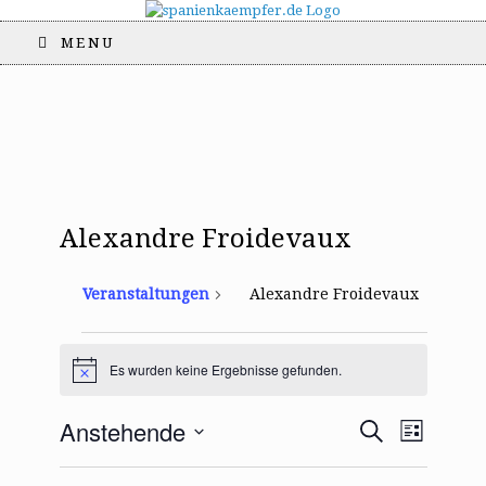
MENU
Alexandre Froidevaux
Veranstaltungen
Alexandre Froidevaux
Veranstaltungen
Es wurden keine Ergebnisse gefunden.
H
i
n
V
V
Anstehende
S
w
L
e
e
e
u
i
D
i
r
c
r
s
s
a