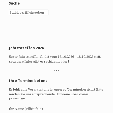
S
s
Suche
u
i
c
c
h
h
e
t
u
e
n
n
d
-
A
N
Jahrestreffen 2026
n
a
Unser Jahrestreffen findet vom 16.10.2026 – 18.10.2026 statt,
s
v
genauere Infos gibt es rechtzeitig hier!
i
i
c
g
***
h
a
t
t
Ihre Termine bei uns
e
i
Es fehlt eine Veranstaltung in unserer Terminübersicht? Bitte
n
o
senden Sie uns entsprechende Hinweise über dieses
,
n
Formular:
N
a
Ihr Name (Pflichtfeld)