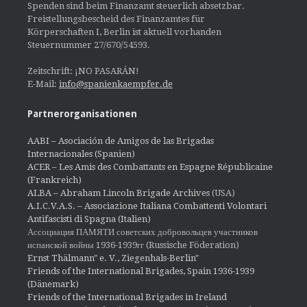
Spenden sind beim Finanzamt steuerlich absetzbar.
Freistellungsbescheid des Finanzamtes für
Körperschaften I, Berlin ist aktuell vorhanden
Steuernummer 27/670/54593.
Zeitschrift: ¡NO PASARÁN!
E-Mail:
info@spanienkaempfer.de
Partnerorganisationen
AABI – Asociación de Amigos de las Brigadas
Internacionales (Spanien)
ACER – Les Amis des Combattants en Espagne Républicaine
(Frankreich)
ALBA – Abraham Lincoln Brigade Archives
(USA)
A.I.C.V.A.S. – Associazione Italiana Combattenti Volontari
Antifascisti di Spagna (Italien)
Ассоциация ПАМЯТИ советских добровольцев участников
испанской войны 1936-1939гг (Russische Föderation)
Ernst Thälmann" e. V., Ziegenhals-Berlin"
Friends of the International Brigades, Spain 1936-1939
(Dänemark)
Friends of the International Brigades in Ireland