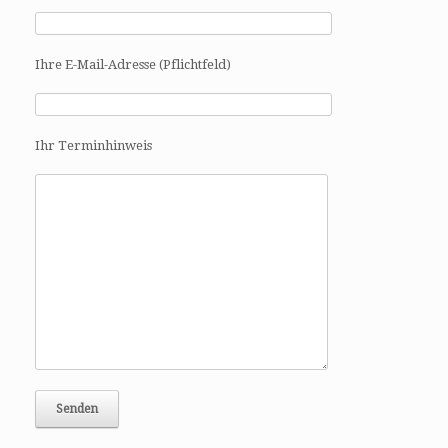
v
i
g
Ihre E-Mail-Adresse (Pflichtfeld)
a
t
i
o
Ihr Terminhinweis
n