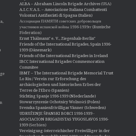
o
ALBA – Abraham Lincoln Brigade Archives
(USA)
n
A.I.C.V.A.S. – Associazione Italiana Combattenti
Volontari Antifascisti di Spagna (Italien)
Ассоциация ПАМЯТИ советских добровольцев
a,
участников испанской войны 1936-1939гг (Russische
Föderation)
Ernst Thälmann" e. V., Ziegenhals-Berlin"
Friends of the International Brigades, Spain 1936-
1939 (Dänemark)
O
Friends of the International Brigades in Ireland
IBCC International Brigades Commemoration
Commitee
IBMT – The International Brigade Memorial Trust
ige
Lo Riu / Verein zur Erforschung des
archäologischen und historischen Erbes der
Terres de l'Ebro (Spanien)
Stichting Spanje 1936-1939 (NIederlande)
Stowarzyszenie Ochotnicy Wolności (Polen)
en
Svenska Spanienfrivilligas Vänner (Schweden)
UDRUŽENJE ŠPANSKI BORCI 1936-1939 -
ASOCIACION BRIGADISTAS YUGOSLAVOS 1936-
1939
(Serbien)
Vereinigung österreichischer Freiwilliger in der