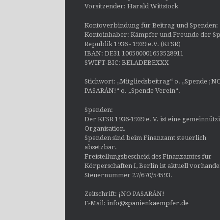
Vorsitzender: Harald Wittstock
Kontoverbindung für Beitrag und Spenden:
Kontoinhaber: Kämpfer und Freunde der Sp
Republik 1936 - 1939 e.V. (KFSR)
IBAN: DE31 100500001653528911
SWIFT-BIC: BELADEBEXXX
Stichwort: „Mitgliedsbeitrag“ o. „Spende ¡N
PASARÁN!“ o. „Spende Verein“.
Spenden:
Der KFSR 1936-1939 e. V. ist eine gemeinnütz
Organisation.
Spenden sind beim Finanzamt steuerlich
absetzbar.
Freistellungsbescheid des Finanzamtes für
Körperschaften I, Berlin ist aktuell vorhand
Steuernummer 27/670/54593.
Zeitschrift: ¡NO PASARÁN!
E-Mail:
info@spanienkaempfer.de