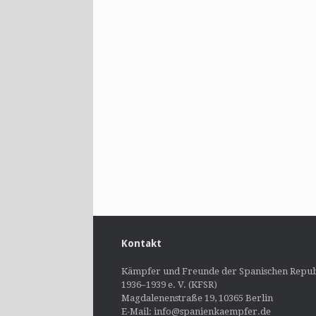
Kontakt
Kämpfer und Freunde der Spanischen Repub
1936–1939 e. V. (KFSR)
Magdalenenstraße 19, 10365 Berlin
E-Mail: info@spanienkaempfer.de