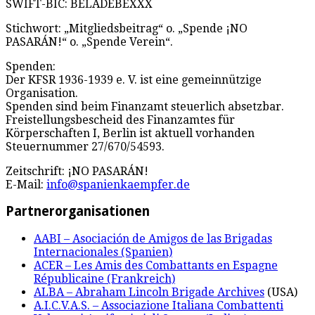
SWIFT-BIC: BELADEBEXXX
Stichwort: „Mitgliedsbeitrag“ o. „Spende ¡NO
PASARÁN!“ o. „Spende Verein“.
Spenden:
Der KFSR 1936-1939 e. V. ist eine gemeinnützige
Organisation.
Spenden sind beim Finanzamt steuerlich absetzbar.
Freistellungsbescheid des Finanzamtes für
Körperschaften I, Berlin ist aktuell vorhanden
Steuernummer 27/670/54593.
Zeitschrift: ¡NO PASARÁN!
E-Mail:
info@spanienkaempfer.de
Partnerorganisationen
AABI – Asociación de Amigos de las Brigadas
Internacionales (Spanien)
ACER – Les Amis des Combattants en Espagne
Républicaine (Frankreich)
ALBA – Abraham Lincoln Brigade Archives
(USA)
A.I.C.V.A.S. – Associazione Italiana Combattenti