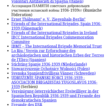
Volontari Antifascisti di Spagna (Italien)
Ассоциация ПАМЯТИ советских добровольцев
участников испанской войны 1936-1939гг (Russische
Föderation)
Ernst Thälmann" e. V., Ziegenhals-Berlin"
Friends of the International Brigades, Spain 1936-
1939 (Dänemark)
Friends of the International Brigades in Ireland
IBCC International Brigades Commemoration
Commitee
IBMT – The International Brigade Memorial Trust
Lo Riu / Verein zur Erforschung des
archäologischen und historischen Erbes der Terres
de l'Ebro (Spanien)
Stichting Spanje 1936-1939 (NIederlande)
Stowarzyszenie Ochotnicy Wolności (Polen)
Svenska Spanienfrivilligas Vänner (Schweden)
UDRUŽENJE ŠPANSKI BORCI 1936-1939 -
ASOCIACION BRIGADISTAS YUGOSLAVOS 1936-
1939
(Serbien)
Vereinigung österreichischer Freiwilliger in der
Spanischen Republik 1936-1939 und Freunde des
demokratischen Spanien
Freunde des IISR