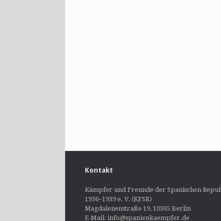
Kontakt
Kämpfer und Freunde der Spanischen Repub
1936–1939 e. V. (KFSR)
Magdalenenstraße 19, 10365 Berlin
E-Mail: info@spanienkaempfer.de