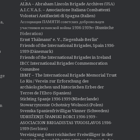
o
ALBA – Abraham Lincoln Brigade Archives
(USA)
n
A.I.C.V.A.S. – Associazione Italiana Combattenti
Volontari Antifascisti di Spagna (Italien)
Ассоциация ПАМЯТИ советских добровольцев
a,
участников испанской войны 1936-1939гг (Russische
Föderation)
Ernst Thälmann" e. V., Ziegenhals-Berlin"
Friends of the International Brigades, Spain 1936-
1939 (Dänemark)
O
Friends of the International Brigades in Ireland
IBCC International Brigades Commemoration
Commitee
IBMT – The International Brigade Memorial Trust
ige
Lo Riu / Verein zur Erforschung des
archäologischen und historischen Erbes der
Terres de l'Ebro (Spanien)
Stichting Spanje 1936-1939 (NIederlande)
Stowarzyszenie Ochotnicy Wolności (Polen)
en
Svenska Spanienfrivilligas Vänner (Schweden)
UDRUŽENJE ŠPANSKI BORCI 1936-1939 -
ASOCIACION BRIGADISTAS YUGOSLAVOS 1936-
1939
(Serbien)
Vereinigung österreichischer Freiwilliger in der