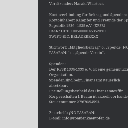
Vorsitzender: Harald Wittstock
Kontoverbindung für Beitrag und Spenden:
Kontoinhaber: Kämpfer und Freunde der Sp
Republik 1936 - 1939 e.V. (KFSR)
IBAN: DE31 100500001653528911
SWIFT-BIC: BELADEBEXXX
Stichwort: „Mitgliedsbeitrag“ o. „Spende ¡N
PASARÁN!“ o. „Spende Verein“.
Spenden:
Der KFSR 1936-1939 e. V. ist eine gemeinnütz
Organisation.
Spenden sind beim Finanzamt steuerlich
absetzbar.
Freistellungsbescheid des Finanzamtes für
Körperschaften I, Berlin ist aktuell vorhand
Steuernummer 27/670/54593.
Zeitschrift: ¡NO PASARÁN!
E-Mail:
info@spanienkaempfer.de