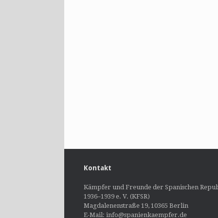
Kontakt
Kämpfer und Freunde der Spanischen Repub
1936–1939 e. V. (KFSR)
Magdalenenstraße 19, 10365 Berlin
E-Mail: info@spanienkaempfer.de