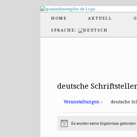
HOME
AKTUELL
G
SPRACHE:
deutsche Schriftstelle
Veranstaltungen
deutsche Sch
Veranstaltungen
Es wurden keine Ergebnisse gefunden.
H
i
n