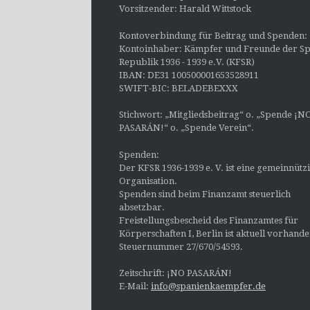
Vorsitzender: Harald Wittstock
Kontoverbindung für Beitrag und Spenden:
Kontoinhaber: Kämpfer und Freunde der Sp
Republik 1936 - 1939 e.V. (KFSR)
IBAN: DE31 100500001653528911
SWIFT-BIC: BELADEBEXXX
Stichwort: „Mitgliedsbeitrag“ o. „Spende ¡N
PASARÁN!“ o. „Spende Verein“.
Spenden:
Der KFSR 1936-1939 e. V. ist eine gemeinnütz
Organisation.
Spenden sind beim Finanzamt steuerlich
absetzbar.
Freistellungsbescheid des Finanzamtes für
Körperschaften I, Berlin ist aktuell vorhand
Steuernummer 27/670/54593.
Zeitschrift: ¡NO PASARÁN!
E-Mail:
info@spanienkaempfer.de