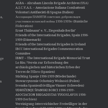
o
ALBA – Abraham Lincoln Brigade Archives
(USA)
n
A.I.C.V.A.S. – Associazione Italiana Combattenti
Volontari Antifascisti di Spagna (Italien)
Ассоциация ПАМЯТИ советских добровольцев
a,
участников испанской войны 1936-1939гг (Russische
Föderation)
Ernst Thälmann" e. V., Ziegenhals-Berlin"
Friends of the International Brigades, Spain 1936-
1939 (Dänemark)
O
Friends of the International Brigades in Ireland
IBCC International Brigades Commemoration
Commitee
IBMT – The International Brigade Memorial Trust
ige
Lo Riu / Verein zur Erforschung des
archäologischen und historischen Erbes der
Terres de l'Ebro (Spanien)
Stichting Spanje 1936-1939 (NIederlande)
Stowarzyszenie Ochotnicy Wolności (Polen)
en
Svenska Spanienfrivilligas Vänner (Schweden)
UDRUŽENJE ŠPANSKI BORCI 1936-1939 -
ASOCIACION BRIGADISTAS YUGOSLAVOS 1936-
1939
(Serbien)
Vereinigung österreichischer Freiwilliger in der