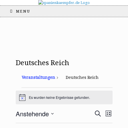
MENU
Deutsches Reich
Veranstaltungen
Deutsches Reich
Veranstaltungen
Es wurden keine Ergebnisse gefunden.
H
i
n
V
V
Anstehende
S
w
L
e
e
e
u
i
D
i
r
c
r
s
s
a