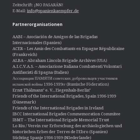
Zeitschrift: ¡NO PASARÁN!
E-Mail:
info@spanienkaempfer.de
Partnerorganisationen
AABI – Asociación de Amigos de las Brigadas
Internacionales (Spanien)
ACER – Les Amis des Combattants en Espagne Républicaine
(Frankreich)
ALBA – Abraham Lincoln Brigade Archives
(USA)
A.I.C.V.A.S. – Associazione Italiana Combattenti Volontari
Antifascisti di Spagna (Italien)
Ассоциация ПАМЯТИ советских добровольцев участников
испанской войны 1936-1939гг (Russische Föderation)
Ernst Thälmann" e. V., Ziegenhals-Berlin"
Friends of the International Brigades, Spain 1936-1939
(Dänemark)
Friends of the International Brigades in Ireland
IBCC International Brigades Commemoration Commitee
IBMT – The International Brigade Memorial Trust
Lo Riu / Verein zur Erforschung des archäologischen und
historischen Erbes der Terres de l'Ebro (Spanien)
Stichting Spanje 1936-1939 (NIederlande)