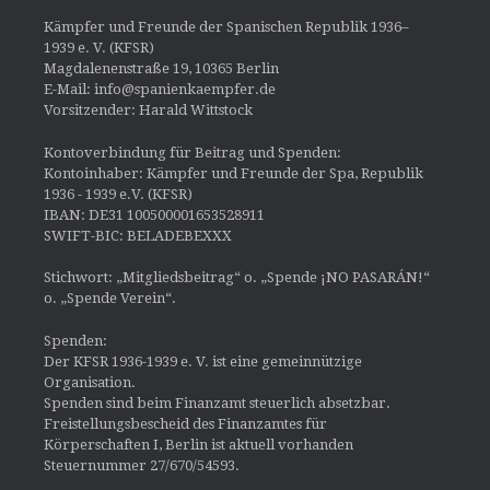
Kämpfer und Freunde der Spanischen Republik 1936–
1939 e. V. (KFSR)
Magdalenenstraße 19, 10365 Berlin
E-Mail: info@spanienkaempfer.de
Vorsitzender: Harald Wittstock
Kontoverbindung für Beitrag und Spenden:
Kontoinhaber: Kämpfer und Freunde der Spa, Republik
1936 - 1939 e.V. (KFSR)
IBAN: DE31 100500001653528911
SWIFT-BIC: BELADEBEXXX
Stichwort: „Mitgliedsbeitrag“ o. „Spende ¡NO PASARÁN!“
o. „Spende Verein“.
Spenden:
Der KFSR 1936-1939 e. V. ist eine gemeinnützige
Organisation.
Spenden sind beim Finanzamt steuerlich absetzbar.
Freistellungsbescheid des Finanzamtes für
Körperschaften I, Berlin ist aktuell vorhanden
Steuernummer 27/670/54593.