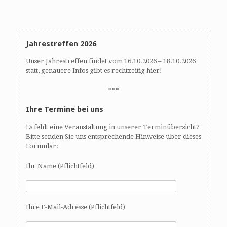
A
N
n
a
s
v
i
i
Jahrestreffen 2026
c
g
h
a
Unser Jahrestreffen findet vom 16.10.2026 – 18.10.2026
t
t
statt, genauere Infos gibt es rechtzeitig hier!
e
i
n
o
***
,
n
Ihre Termine bei uns
N
a
Es fehlt eine Veranstaltung in unserer Terminübersicht?
v
Bitte senden Sie uns entsprechende Hinweise über dieses
i
Formular:
g
Ihr Name (Pflichtfeld)
a
t
i
o
Ihre E-Mail-Adresse (Pflichtfeld)
n