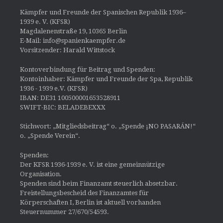
Kämpfer und Freunde der Spanischen Republik 1936–
1939 e. V. (KFSR)
Magdalenenstraße 19, 10365 Berlin
E-Mail: info@spanienkaempfer.de
Vorsitzender: Harald Wittstock
Kontoverbindung für Beitrag und Spenden:
Kontoinhaber: Kämpfer und Freunde der Spa, Republik
1936 - 1939 e.V. (KFSR)
IBAN: DE31 100500001653528911
SWIFT-BIC: BELADEBEXXX
Stichwort: „Mitgliedsbeitrag“ o. „Spende ¡NO PASARÁN!“
o. „Spende Verein“.
Spenden:
Der KFSR 1936-1939 e. V. ist eine gemeinnützige
Organisation.
Spenden sind beim Finanzamt steuerlich absetzbar.
Freistellungsbescheid des Finanzamtes für
Körperschaften I, Berlin ist aktuell vorhanden
Steuernummer 27/670/54593.