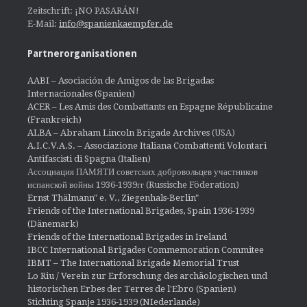
Zeitschrift: ¡NO PASARÁN!
E-Mail:
info@spanienkaempfer.de
Partnerorganisationen
AABI – Asociación de Amigos de las Brigadas
Internacionales (Spanien)
ACER – Les Amis des Combattants en Espagne Républicaine
(Frankreich)
ALBA – Abraham Lincoln Brigade Archives
(USA)
A.I.C.V.A.S. – Associazione Italiana Combattenti Volontari
Antifascisti di Spagna (Italien)
Ассоциация ПАМЯТИ советских добровольцев участников
испанской войны 1936-1939гг (Russische Föderation)
Ernst Thälmann" e. V., Ziegenhals-Berlin"
Friends of the International Brigades, Spain 1936-1939
(Dänemark)
Friends of the International Brigades in Ireland
IBCC International Brigades Commemoration Commitee
IBMT – The International Brigade Memorial Trust
Lo Riu / Verein zur Erforschung des archäologischen und
historischen Erbes der Terres de l'Ebro (Spanien)
Stichting Spanje 1936-1939 (NIederlande)