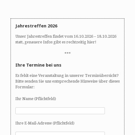
i
g
a
t
Jahrestreffen 2026
i
o
Unser Jahrestreffen findet vom 16.10.2026 – 18.10.2026
n
statt, genauere Infos gibt es rechtzeitig hier!
***
Ihre Termine bei uns
Es fehlt eine Veranstaltung in unserer Terminübersicht?
Bitte senden Sie uns entsprechende Hinweise über dieses
Formular:
Ihr Name (Pflichtfeld)
Ihre E-Mail-Adresse (Pflichtfeld)