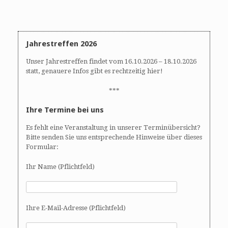
i
g
a
t
Jahrestreffen 2026
i
o
Unser Jahrestreffen findet vom 16.10.2026 – 18.10.2026
n
statt, genauere Infos gibt es rechtzeitig hier!
***
Ihre Termine bei uns
Es fehlt eine Veranstaltung in unserer Terminübersicht?
Bitte senden Sie uns entsprechende Hinweise über dieses
Formular:
Ihr Name (Pflichtfeld)
Ihre E-Mail-Adresse (Pflichtfeld)