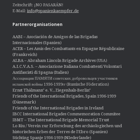
Zeitschrift: ¡NO PASARÁN!
E-Mail:
info@spanienkaempfer.de
Partnerorganisationen
AABI – Asociación de Amigos de las Brigadas
Internacionales (Spanien)
ACER – Les Amis des Combattants en Espagne Républicaine
(Frankreich)
ALBA – Abraham Lincoln Brigade Archives
(USA)
A.I.C.V.A.S. – Associazione Italiana Combattenti Volontari
Antifascisti di Spagna (Italien)
Ассоциация ПАМЯТИ советских добровольцев участников
испанской войны 1936-1939гг (Russische Föderation)
Ernst Thälmann" e. V., Ziegenhals-Berlin"
Friends of the International Brigades, Spain 1936-1939
(Dänemark)
Friends of the International Brigades in Ireland
IBCC International Brigades Commemoration Commitee
IBMT – The International Brigade Memorial Trust
Lo Riu / Verein zur Erforschung des archäologischen und
historischen Erbes der Terres de l'Ebro (Spanien)
Stichting Spanje 1936-1939 (NIederlande)