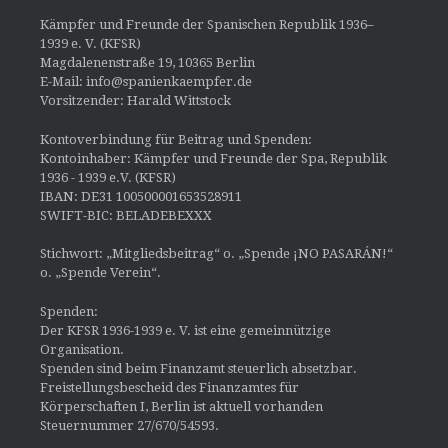
Kämpfer und Freunde der Spanischen Republik 1936–
1939 e. V. (KFSR)
Magdalenenstraße 19, 10365 Berlin
E-Mail: info@spanienkaempfer.de
Vorsitzender: Harald Wittstock
Kontoverbindung für Beitrag und Spenden:
Kontoinhaber: Kämpfer und Freunde der Spa, Republik
1936 - 1939 e.V. (KFSR)
IBAN: DE31 100500001653528911
SWIFT-BIC: BELADEBEXXX
Stichwort: „Mitgliedsbeitrag“ o. „Spende ¡NO PASARÁN!“
o. „Spende Verein“.
Spenden:
Der KFSR 1936-1939 e. V. ist eine gemeinnützige
Organisation.
Spenden sind beim Finanzamt steuerlich absetzbar.
Freistellungsbescheid des Finanzamtes für
Körperschaften I, Berlin ist aktuell vorhanden
Steuernummer 27/670/54593.