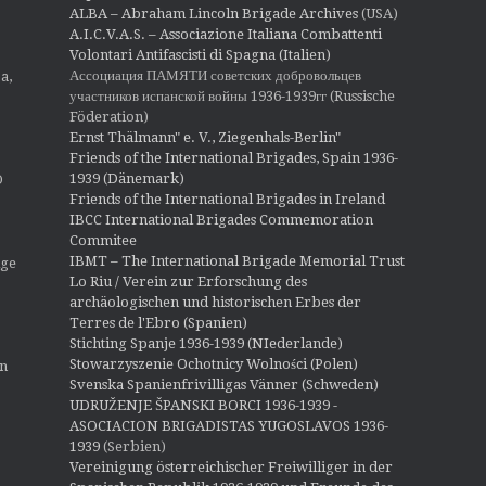
o
ALBA – Abraham Lincoln Brigade Archives
(USA)
n
A.I.C.V.A.S. – Associazione Italiana Combattenti
Volontari Antifascisti di Spagna (Italien)
Ассоциация ПАМЯТИ советских добровольцев
a,
участников испанской войны 1936-1939гг (Russische
Föderation)
Ernst Thälmann" e. V., Ziegenhals-Berlin"
Friends of the International Brigades, Spain 1936-
1939 (Dänemark)
O
Friends of the International Brigades in Ireland
IBCC International Brigades Commemoration
Commitee
IBMT – The International Brigade Memorial Trust
ige
Lo Riu / Verein zur Erforschung des
archäologischen und historischen Erbes der
Terres de l'Ebro (Spanien)
Stichting Spanje 1936-1939 (NIederlande)
Stowarzyszenie Ochotnicy Wolności (Polen)
en
Svenska Spanienfrivilligas Vänner (Schweden)
UDRUŽENJE ŠPANSKI BORCI 1936-1939 -
ASOCIACION BRIGADISTAS YUGOSLAVOS 1936-
1939
(Serbien)
Vereinigung österreichischer Freiwilliger in der