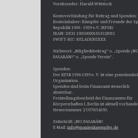
Vorsitzender: Harald Wittstock
Kontoverbindung für Beitrag und Spenden:
Kontoinhaber: Kämpfer und Freunde der Sp
Republik 1936 - 1939 e.V. (KFSR)
IBAN: DE31 100500001653528911
SWIFT-BIC: BELADEBEXXX
Stichwort: „Mitgliedsbeitrag“ o. „Spende ¡N
PASARÁN!“ o. „Spende Verein“.
Spenden:
Der KFSR 1936-1939 e. V. ist eine gemeinnütz
Organisation.
Spenden sind beim Finanzamt steuerlich
absetzbar.
Freistellungsbescheid des Finanzamtes für
Körperschaften I, Berlin ist aktuell vorhand
Steuernummer 27/670/54593.
Zeitschrift: ¡NO PASARÁN!
E-Mail:
info@spanienkaempfer.de