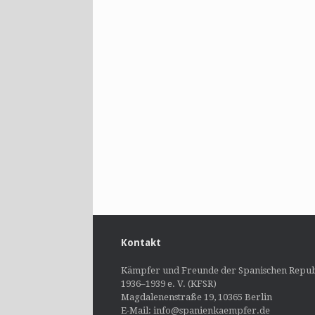
Kontakt
Kämpfer und Freunde der Spanischen Repub
1936–1939 e. V. (KFSR)
Magdalenenstraße 19, 10365 Berlin
E-Mail: info@spanienkaempfer.de