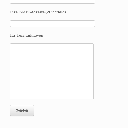
i
g
Ihre E-Mail-Adresse (Pflichtfeld)
a
t
i
o
Ihr Terminhinweis
n