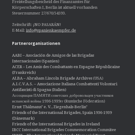
Freistellungsbescheid des Finanzamtes für
Körperschaften I, Berlin ist aktuell vorhanden
Steuernummer 27/670/54593.
Zeitschrift: ¡NO PASARÁN!
E-Mail:
info@spanienkaempfer.de
Partnerorganisationen
AABI – Asociación de Amigos de las Brigadas
Internacionales (Spanien)
ACER – Les Amis des Combattants en Espagne Républicaine
(Frankreich)
ALBA – Abraham Lincoln Brigade Archives
(USA)
A.I.C.V.A.S. – Associazione Italiana Combattenti Volontari
Antifascisti di Spagna (Italien)
Ассоциация ПАМЯТИ советских добровольцев участников
испанской войны 1936-1939гг (Russische Föderation)
Ernst Thälmann" e. V., Ziegenhals-Berlin"
Friends of the International Brigades, Spain 1936-1939
(Dänemark)
Friends of the International Brigades in Ireland
IBCC International Brigades Commemoration Commitee