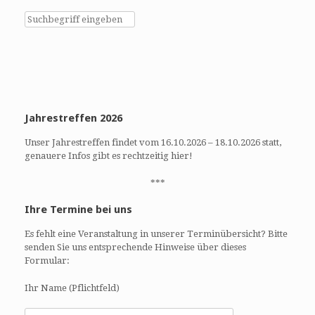
u
i
c
c
h
h
e
t
u
e
n
n
d
-
Jahrestreffen 2026
A
N
n
a
Unser Jahrestreffen findet vom 16.10.2026 – 18.10.2026 statt,
s
v
genauere Infos gibt es rechtzeitig hier!
i
i
c
g
***
h
a
Ihre Termine bei uns
t
t
e
i
Es fehlt eine Veranstaltung in unserer Terminübersicht? Bitte
n
o
senden Sie uns entsprechende Hinweise über dieses
,
n
Formular:
N
a
Ihr Name (Pflichtfeld)
v