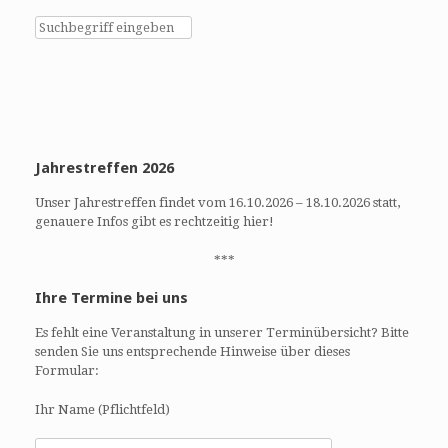
u
i
c
c
h
h
e
t
u
e
n
n
d
-
Jahrestreffen 2026
A
N
n
a
Unser Jahrestreffen findet vom 16.10.2026 – 18.10.2026 statt,
s
v
genauere Infos gibt es rechtzeitig hier!
i
i
c
g
***
h
a
Ihre Termine bei uns
t
t
e
i
Es fehlt eine Veranstaltung in unserer Terminübersicht? Bitte
n
o
senden Sie uns entsprechende Hinweise über dieses
,
n
Formular:
N
a
Ihr Name (Pflichtfeld)
v