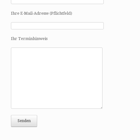
i
g
Ihre E-Mail-Adresse (Pflichtfeld)
a
t
i
o
Ihr Terminhinweis
n