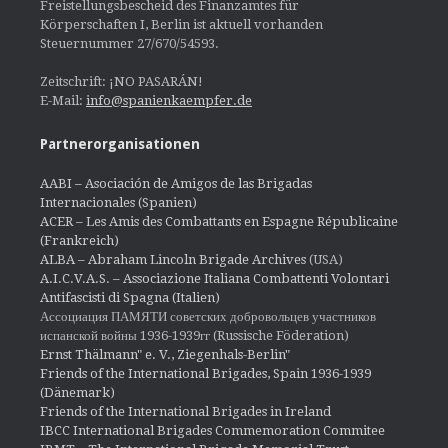
Freistellungsbescheid des Finanzamtes für
Körperschaften I, Berlin ist aktuell vorhanden
Steuernummer 27/670/54593.
Zeitschrift: ¡NO PASARÁN!
E-Mail:
info@spanienkaempfer.de
Partnerorganisationen
AABI – Asociación de Amigos de las Brigadas
Internacionales (Spanien)
ACER – Les Amis des Combattants en Espagne Républicaine
(Frankreich)
ALBA – Abraham Lincoln Brigade Archives
(USA)
A.I.C.V.A.S. – Associazione Italiana Combattenti Volontari
Antifascisti di Spagna (Italien)
Ассоциация ПАМЯТИ советских добровольцев участников
испанской войны 1936-1939гг (Russische Föderation)
Ernst Thälmann" e. V., Ziegenhals-Berlin"
Friends of the International Brigades, Spain 1936-1939
(Dänemark)
Friends of the International Brigades in Ireland
IBCC International Brigades Commemoration Commitee