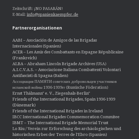
Zeitschrift: ¡NO PASARÁN!
E-Mail:
info@spanienkaempfer.de
Partnerorganisationen
AABI – Asociación de Amigos de las Brigadas
Internacionales (Spanien)
ACER – Les Amis des Combattants en Espagne Républicaine
(Frankreich)
ALBA – Abraham Lincoln Brigade Archives
(USA)
A.I.C.V.A.S. – Associazione Italiana Combattenti Volontari
Antifascisti di Spagna (Italien)
Ассоциация ПАМЯТИ советских добровольцев участников
испанской войны 1936-1939гг (Russische Föderation)
Ernst Thälmann" e. V., Ziegenhals-Berlin"
Friends of the International Brigades, Spain 1936-1939
(Dänemark)
Friends of the International Brigades in Ireland
IBCC International Brigades Commemoration Commitee
IBMT – The International Brigade Memorial Trust
Lo Riu / Verein zur Erforschung des archäologischen und
historischen Erbes der Terres de l'Ebro (Spanien)