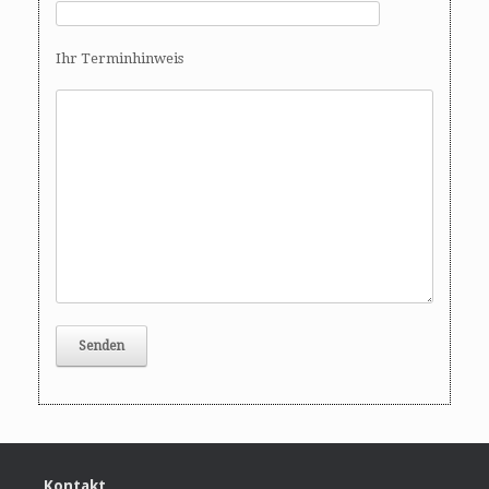
o
n
Ihr Terminhinweis
Kontakt