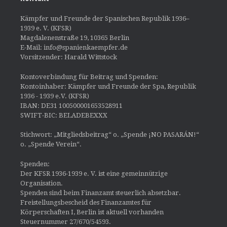
Kämpfer und Freunde der Spanischen Republik 1936–
1939 e. V. (KFSR)
Magdalenenstraße 19, 10365 Berlin
E-Mail: info@spanienkaempfer.de
Vorsitzender: Harald Wittstock
Kontoverbindung für Beitrag und Spenden:
Kontoinhaber: Kämpfer und Freunde der Spa, Republik
1936 - 1939 e.V. (KFSR)
IBAN: DE31 100500001653528911
SWIFT-BIC: BELADEBEXXX
Stichwort: „Mitgliedsbeitrag“ o. „Spende ¡NO PASARÁN!“
o. „Spende Verein“.
Spenden:
Der KFSR 1936-1939 e. V. ist eine gemeinnützige
Organisation.
Spenden sind beim Finanzamt steuerlich absetzbar.
Freistellungsbescheid des Finanzamtes für
Körperschaften I, Berlin ist aktuell vorhanden
Steuernummer 27/670/54593.