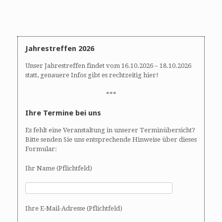
n
n
d
-
A
N
n
a
s
v
Jahrestreffen 2026
i
i
Unser Jahrestreffen findet vom 16.10.2026 – 18.10.2026
c
g
statt, genauere Infos gibt es rechtzeitig hier!
h
a
t
t
***
e
i
Ihre Termine bei uns
n
o
,
n
Es fehlt eine Veranstaltung in unserer Terminübersicht?
N
Bitte senden Sie uns entsprechende Hinweise über dieses
a
Formular:
v
i
Ihr Name (Pflichtfeld)
g
a
t
Ihre E-Mail-Adresse (Pflichtfeld)
i