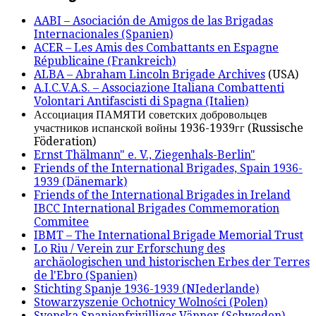
AABI – Asociación de Amigos de las Brigadas
Internacionales (Spanien)
ACER – Les Amis des Combattants en Espagne
Républicaine (Frankreich)
ALBA – Abraham Lincoln Brigade Archives
(USA)
A.I.C.V.A.S. – Associazione Italiana Combattenti
Volontari Antifascisti di Spagna (Italien)
Ассоциация ПАМЯТИ советских добровольцев
участников испанской войны 1936-1939гг (Russische
Föderation)
Ernst Thälmann" e. V., Ziegenhals-Berlin"
Friends of the International Brigades, Spain 1936-
1939 (Dänemark)
Friends of the International Brigades in Ireland
IBCC International Brigades Commemoration
Commitee
IBMT – The International Brigade Memorial Trust
Lo Riu / Verein zur Erforschung des
archäologischen und historischen Erbes der Terres
de l'Ebro (Spanien)
Stichting Spanje 1936-1939 (NIederlande)
Stowarzyszenie Ochotnicy Wolności (Polen)
Svenska Spanienfrivilligas Vänner (Schweden)