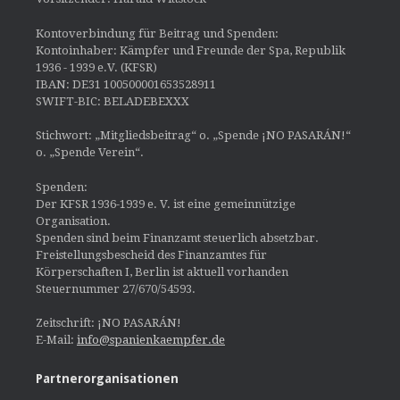
Kontoverbindung für Beitrag und Spenden:
Kontoinhaber: Kämpfer und Freunde der Spa, Republik
1936 - 1939 e.V. (KFSR)
IBAN: DE31 100500001653528911
SWIFT-BIC: BELADEBEXXX
Stichwort: „Mitgliedsbeitrag“ o. „Spende ¡NO PASARÁN!“
o. „Spende Verein“.
Spenden:
Der KFSR 1936-1939 e. V. ist eine gemeinnützige
Organisation.
Spenden sind beim Finanzamt steuerlich absetzbar.
Freistellungsbescheid des Finanzamtes für
Körperschaften I, Berlin ist aktuell vorhanden
Steuernummer 27/670/54593.
Zeitschrift: ¡NO PASARÁN!
E-Mail:
info@spanienkaempfer.de
Partnerorganisationen