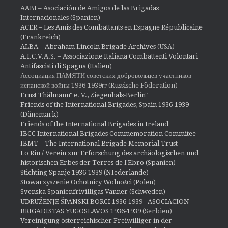
AABI – Asociación de Amigos de las Brigadas
Internacionales (Spanien)
ACER – Les Amis des Combattants en Espagne Républicaine
(Frankreich)
ALBA – Abraham Lincoln Brigade Archives
(USA)
A.I.C.V.A.S. – Associazione Italiana Combattenti Volontari
Antifascisti di Spagna (Italien)
Ассоциация ПАМЯТИ советских добровольцев участников
испанской войны 1936-1939гг (Russische Föderation)
Ernst Thälmann" e. V., Ziegenhals-Berlin"
Friends of the International Brigades, Spain 1936-1939
(Dänemark)
Friends of the International Brigades in Ireland
IBCC International Brigades Commemoration Commitee
IBMT – The International Brigade Memorial Trust
Lo Riu / Verein zur Erforschung des archäologischen und
historischen Erbes der Terres de l'Ebro (Spanien)
Stichting Spanje 1936-1939 (NIederlande)
Stowarzyszenie Ochotnicy Wolności (Polen)
Svenska Spanienfrivilligas Vänner (Schweden)
UDRUŽENJE ŠPANSKI BORCI 1936-1939 - ASOCIACION
BRIGADISTAS YUGOSLAVOS 1936-1939
(Serbien)
Vereinigung österreichischer Freiwilliger in der