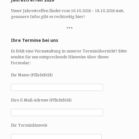
Jahrestreffen 2026
A
N
n
a
Unser Jahrestreffen findet vom 16.10.2026 – 18.10.2026 statt,
s
v
genauere Infos gibt es rechtzeitig hier!
i
i
c
g
***
h
a
Ihre Termine bei uns
t
t
e
i
Es fehlt eine Veranstaltung in unserer Terminübersicht? Bitte
n
o
senden Sie uns entsprechende Hinweise über dieses
,
n
Formular:
N
a
Ihr Name (Pflichtfeld)
v
i
g
Ihre E-Mail-Adresse (Pflichtfeld)
a
t
i
o
Ihr Terminhinweis
n