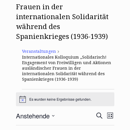
Frauen in der
internationalen Solidarität
während des
Spanienkrieges (1936-1939)
Veranstaltungen
Internationales Kolloquium „Solidarisch!
Engagement von Freiwilligen und Aktionen
ausländischer Frauen in der
internationalen Solidarität während des
Spanienkrieges (1936-1939)
Veranstaltungen
Es wurden keine Ergebnisse gefunden.
H
i
n
V
V
Anstehende
S
w
L
e
e
e
u
i
D
i
r
c
r
s
s
a