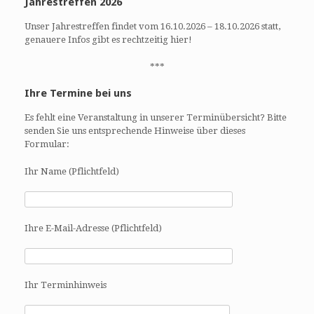
i
Jahrestreffen 2026
g
Unser Jahrestreffen findet vom 16.10.2026 – 18.10.2026 statt,
a
genauere Infos gibt es rechtzeitig hier!
t
i
***
o
n
Ihre Termine bei uns
Es fehlt eine Veranstaltung in unserer Terminübersicht? Bitte
senden Sie uns entsprechende Hinweise über dieses
Formular:
Ihr Name (Pflichtfeld)
Ihre E-Mail-Adresse (Pflichtfeld)
Ihr Terminhinweis