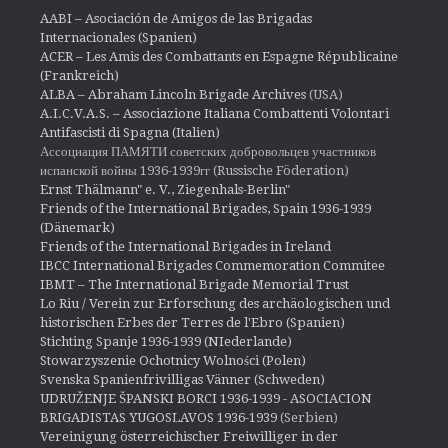
AABI – Asociación de Amigos de las Brigadas
Internacionales (Spanien)
ACER – Les Amis des Combattants en Espagne Républicaine
(Frankreich)
ALBA – Abraham Lincoln Brigade Archives
(USA)
A.I.C.V.A.S. – Associazione Italiana Combattenti Volontari
Antifascisti di Spagna (Italien)
Ассоциация ПАМЯТИ советских добровольцев участников
испанской войны 1936-1939гг (Russische Föderation)
Ernst Thälmann" e. V., Ziegenhals-Berlin"
Friends of the International Brigades, Spain 1936-1939
(Dänemark)
Friends of the International Brigades in Ireland
IBCC International Brigades Commemoration Commitee
IBMT – The International Brigade Memorial Trust
Lo Riu / Verein zur Erforschung des archäologischen und
historischen Erbes der Terres de l'Ebro (Spanien)
Stichting Spanje 1936-1939 (NIederlande)
Stowarzyszenie Ochotnicy Wolności (Polen)
Svenska Spanienfrivilligas Vänner (Schweden)
UDRUŽENJE ŠPANSKI BORCI 1936-1939 - ASOCIACION
BRIGADISTAS YUGOSLAVOS 1936-1939
(Serbien)
Vereinigung österreichischer Freiwilliger in der