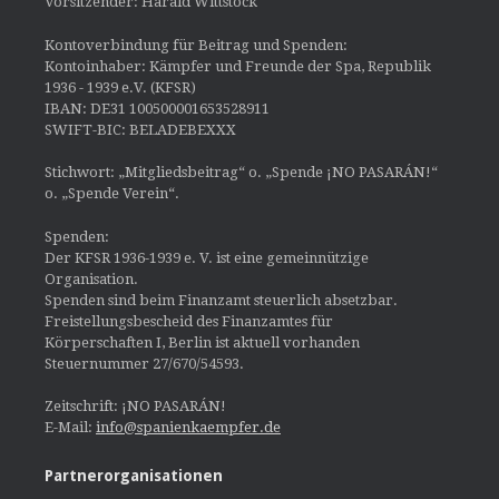
Vorsitzender: Harald Wittstock
Kontoverbindung für Beitrag und Spenden:
Kontoinhaber: Kämpfer und Freunde der Spa, Republik
1936 - 1939 e.V. (KFSR)
IBAN: DE31 100500001653528911
SWIFT-BIC: BELADEBEXXX
Stichwort: „Mitgliedsbeitrag“ o. „Spende ¡NO PASARÁN!“
o. „Spende Verein“.
Spenden:
Der KFSR 1936-1939 e. V. ist eine gemeinnützige
Organisation.
Spenden sind beim Finanzamt steuerlich absetzbar.
Freistellungsbescheid des Finanzamtes für
Körperschaften I, Berlin ist aktuell vorhanden
Steuernummer 27/670/54593.
Zeitschrift: ¡NO PASARÁN!
E-Mail:
info@spanienkaempfer.de
Partnerorganisationen