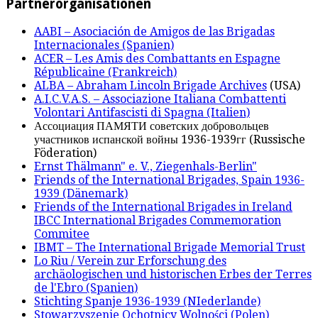
Partnerorganisationen
AABI – Asociación de Amigos de las Brigadas
Internacionales (Spanien)
ACER – Les Amis des Combattants en Espagne
Républicaine (Frankreich)
ALBA – Abraham Lincoln Brigade Archives
(USA)
A.I.C.V.A.S. – Associazione Italiana Combattenti
Volontari Antifascisti di Spagna (Italien)
Ассоциация ПАМЯТИ советских добровольцев
участников испанской войны 1936-1939гг (Russische
Föderation)
Ernst Thälmann" e. V., Ziegenhals-Berlin"
Friends of the International Brigades, Spain 1936-
1939 (Dänemark)
Friends of the International Brigades in Ireland
IBCC International Brigades Commemoration
Commitee
IBMT – The International Brigade Memorial Trust
Lo Riu / Verein zur Erforschung des
archäologischen und historischen Erbes der Terres
de l'Ebro (Spanien)
Stichting Spanje 1936-1939 (NIederlande)
Stowarzyszenie Ochotnicy Wolności (Polen)