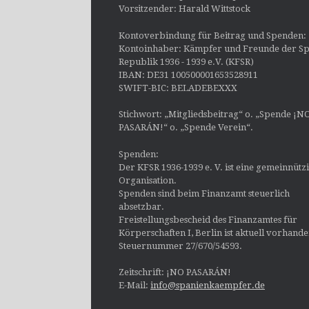
Vorsitzender: Harald Wittstock
Kontoverbindung für Beitrag und Spenden:
Kontoinhaber: Kämpfer und Freunde der Sp
Republik 1936 - 1939 e.V. (KFSR)
IBAN: DE31 100500001653528911
SWIFT-BIC: BELADEBEXXX
Stichwort: „Mitgliedsbeitrag“ o. „Spende ¡N
PASARÁN!“ o. „Spende Verein“.
Spenden:
Der KFSR 1936-1939 e. V. ist eine gemeinnütz
Organisation.
Spenden sind beim Finanzamt steuerlich
absetzbar.
Freistellungsbescheid des Finanzamtes für
Körperschaften I, Berlin ist aktuell vorhand
Steuernummer 27/670/54593.
Zeitschrift: ¡NO PASARÁN!
E-Mail:
info@spanienkaempfer.de