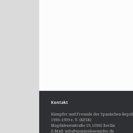
Kontakt
Kämpfer und Freunde der Spanischen Repub
1936–1939 e. V. (KFSR)
Magdalenenstraße 19, 10365 Berlin
E-Mail: info@spanienkaempfer.de