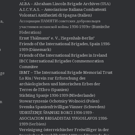
ALBA – Abraham Lincoln Brigade Archives
(USA)
A.I.C.V.A.S. – Associazione Italiana Combattenti
Volontari Antifascisti di Spagna (Italien)
Ассоциация ПАМЯТИ советских добровольцев
a,
участников испанской войны 1936-1939гг (Russische
Föderation)
Ernst Thälmann" e. V., Ziegenhals-Berlin"
Friends of the International Brigades, Spain 1936-
1939 (Dänemark)
O
Friends of the International Brigades in Ireland
IBCC International Brigades Commemoration
Commitee
IBMT – The International Brigade Memorial Trust
ige
Lo Riu / Verein zur Erforschung des
archäologischen und historischen Erbes der
Terres de l'Ebro (Spanien)
Stichting Spanje 1936-1939 (NIederlande)
Stowarzyszenie Ochotnicy Wolności (Polen)
en
Svenska Spanienfrivilligas Vänner (Schweden)
UDRUŽENJE ŠPANSKI BORCI 1936-1939 -
ASOCIACION BRIGADISTAS YUGOSLAVOS 1936-
1939
(Serbien)
Vereinigung österreichischer Freiwilliger in der