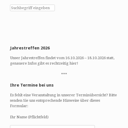
i
t
e
i
w
o
s
n
N
a
v
Jahrestreffen 2026
i
g
Unser Jahrestreffen findet vom 16.10.2026 – 18.10.2026 statt,
a
genauere Infos gibt es rechtzeitig hier!
t
i
***
o
Ihre Termine bei uns
n
Es fehlt eine Veranstaltung in unserer Terminübersicht? Bitte
senden Sie uns entsprechende Hinweise über dieses
Formular:
Ihr Name (Pflichtfeld)