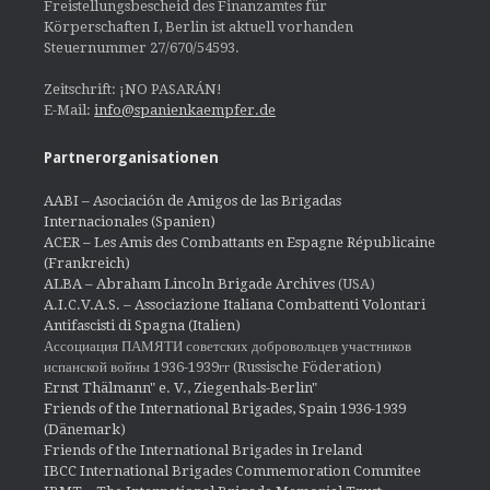
Freistellungsbescheid des Finanzamtes für
Körperschaften I, Berlin ist aktuell vorhanden
Steuernummer 27/670/54593.
Zeitschrift: ¡NO PASARÁN!
E-Mail:
info@spanienkaempfer.de
Partnerorganisationen
AABI – Asociación de Amigos de las Brigadas
Internacionales (Spanien)
ACER – Les Amis des Combattants en Espagne Républicaine
(Frankreich)
ALBA – Abraham Lincoln Brigade Archives
(USA)
A.I.C.V.A.S. – Associazione Italiana Combattenti Volontari
Antifascisti di Spagna (Italien)
Ассоциация ПАМЯТИ советских добровольцев участников
испанской войны 1936-1939гг (Russische Föderation)
Ernst Thälmann" e. V., Ziegenhals-Berlin"
Friends of the International Brigades, Spain 1936-1939
(Dänemark)
Friends of the International Brigades in Ireland
IBCC International Brigades Commemoration Commitee