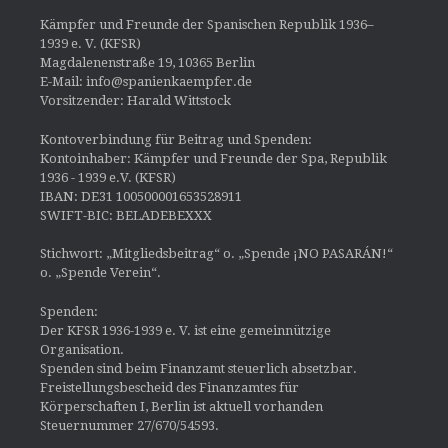
Kämpfer und Freunde der Spanischen Republik 1936–
1939 e. V. (KFSR)
Magdalenenstraße 19, 10365 Berlin
E-Mail: info@spanienkaempfer.de
Vorsitzender: Harald Wittstock
Kontoverbindung für Beitrag und Spenden:
Kontoinhaber: Kämpfer und Freunde der Spa, Republik
1936 - 1939 e.V. (KFSR)
IBAN: DE31 100500001653528911
SWIFT-BIC: BELADEBEXXX
Stichwort: „Mitgliedsbeitrag“ o. „Spende ¡NO PASARÁN!“
o. „Spende Verein“.
Spenden:
Der KFSR 1936-1939 e. V. ist eine gemeinnützige
Organisation.
Spenden sind beim Finanzamt steuerlich absetzbar.
Freistellungsbescheid des Finanzamtes für
Körperschaften I, Berlin ist aktuell vorhanden
Steuernummer 27/670/54593.