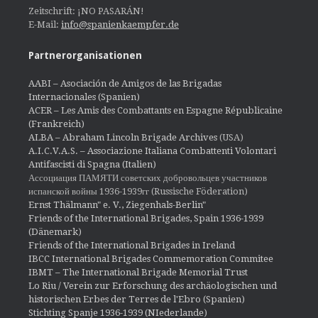
Zeitschrift: ¡NO PASARÁN!
E-Mail:
info@spanienkaempfer.de
Partnerorganisationen
AABI – Asociación de Amigos de las Brigadas
Internacionales (Spanien)
ACER – Les Amis des Combattants en Espagne Républicaine
(Frankreich)
ALBA – Abraham Lincoln Brigade Archives
(USA)
A.I.C.V.A.S. – Associazione Italiana Combattenti Volontari
Antifascisti di Spagna (Italien)
Ассоциация ПАМЯТИ советских добровольцев участников
испанской войны 1936-1939гг (Russische Föderation)
Ernst Thälmann" e. V., Ziegenhals-Berlin"
Friends of the International Brigades, Spain 1936-1939
(Dänemark)
Friends of the International Brigades in Ireland
IBCC International Brigades Commemoration Commitee
IBMT – The International Brigade Memorial Trust
Lo Riu / Verein zur Erforschung des archäologischen und
historischen Erbes der Terres de l'Ebro (Spanien)
Stichting Spanje 1936-1939 (NIederlande)