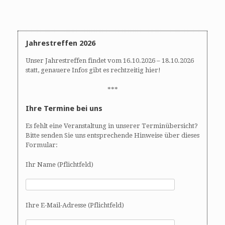
i
g
a
t
Jahrestreffen 2026
i
o
Unser Jahrestreffen findet vom 16.10.2026 – 18.10.2026
n
statt, genauere Infos gibt es rechtzeitig hier!
***
Ihre Termine bei uns
Es fehlt eine Veranstaltung in unserer Terminübersicht?
Bitte senden Sie uns entsprechende Hinweise über dieses
Formular:
Ihr Name (Pflichtfeld)
Ihre E-Mail-Adresse (Pflichtfeld)