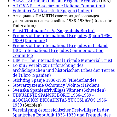
ALBA – Abraham Lincoln Brigade Archives
(USA)
A.I.C.V.A.S. – Associazione Italiana Combattenti
Volontari Antifascisti di Spagna (Italien)
Ассоциация ПАМЯТИ советских добровольцев
участников испанской войны 1936-1939гг (Russische
Föderation)
Ernst Thälmann" e. V., Ziegenhals-Berlin"
Friends of the International Brigades, Spain 1936-
1939 (Dänemark)
Friends of the International Brigades in Ireland
IBCC International Brigades Commemoration
Commitee
IBMT – The International Brigade Memorial Trust
Lo Riu / Verein zur Erforschung des
archäologischen und historischen Erbes der Terres
de l'Ebro (Spanien)
Stichting Spanje 1936-1939 (NIederlande)
Stowarzyszenie Ochotnicy Wolności (Polen)
Svenska Spanienfrivilligas Vänner (Schweden)
UDRUŽENJE ŠPANSKI BORCI 1936-1939 -
ASOCIACION BRIGADISTAS YUGOSLAVOS 1936-
1939
(Serbien)
Vereinigung österreichischer Freiwilliger in der
Spanischen Republik 1936-1939 und Freunde des