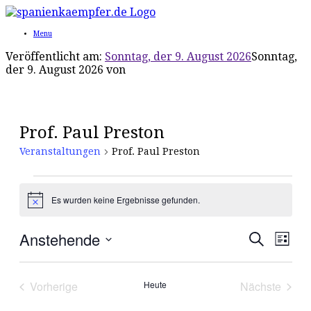
Menu
Veröffentlicht am:
Sonntag, der 9. August 2026
Sonntag,
der 9. August 2026
von
Prof. Paul Preston
Veranstaltungen
Prof. Paul Preston
Veranstaltungen
Es wurden keine Ergebnisse gefunden.
Hinweis
Anstehende
Veranst
Vera
Suche
Liste
Ansic
Suche
Datum
Navi
wählen.
und
Vorherige
Heute
Nächste
Ansichte
Veranstaltungen
Veranstal
Navigati