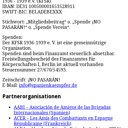
1936 - 1939 e.V. (KFSR)
IBAN: DE31 100500001653528911
SWIFT-BIC: BELADEBEXXX
Stichwort: „Mitgliedsbeitrag“ o. „Spende ¡NO
PASARÁN!“ o. „Spende Verein“.
Spenden:
Der KFSR 1936-1939 e. V. ist eine gemeinnützige
Organisation.
Spenden sind beim Finanzamt steuerlich absetzbar.
Freistellungsbescheid des Finanzamtes für
Körperschaften I, Berlin ist aktuell vorhanden
Steuernummer 27/670/54593.
Zeitschrift: ¡NO PASARÁN!
E-Mail:
info@spanienkaempfer.de
Partnerorganisationen
AABI – Asociación de Amigos de las Brigadas
Internacionales (Spanien)
ACER – Les Amis des Combattants en Espagne
Républicaine (Frankreich)