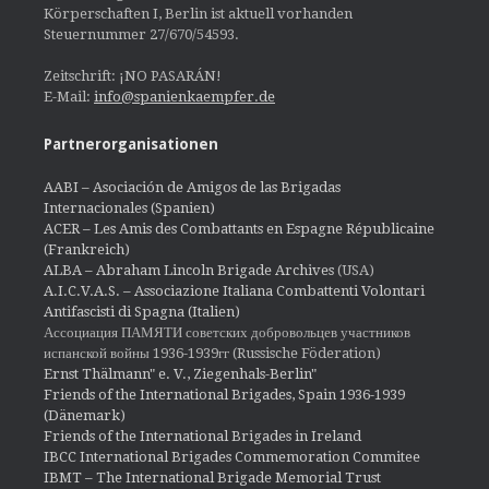
Körperschaften I, Berlin ist aktuell vorhanden
Steuernummer 27/670/54593.
Zeitschrift: ¡NO PASARÁN!
E-Mail:
info@spanienkaempfer.de
Partnerorganisationen
AABI – Asociación de Amigos de las Brigadas
Internacionales (Spanien)
ACER – Les Amis des Combattants en Espagne Républicaine
(Frankreich)
ALBA – Abraham Lincoln Brigade Archives
(USA)
A.I.C.V.A.S. – Associazione Italiana Combattenti Volontari
Antifascisti di Spagna (Italien)
Ассоциация ПАМЯТИ советских добровольцев участников
испанской войны 1936-1939гг (Russische Föderation)
Ernst Thälmann" e. V., Ziegenhals-Berlin"
Friends of the International Brigades, Spain 1936-1939
(Dänemark)
Friends of the International Brigades in Ireland
IBCC International Brigades Commemoration Commitee
IBMT – The International Brigade Memorial Trust