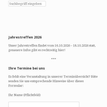
c
c
h
h
e
t
u
e
n
n
d
-
A
N
Jahrestreffen 2026
n
a
s
v
Unser Jahrestreffen findet vom 16.10.2026 – 18.10.2026 statt,
i
i
genauere Infos gibt es rechtzeitig hier!
c
g
h
a
***
t
t
Ihre Termine bei uns
e
i
n
o
Es fehlt eine Veranstaltung in unserer Terminübersicht? Bitte
,
n
senden Sie uns entsprechende Hinweise über dieses
N
Formular:
a
v
Ihr Name (Pflichtfeld)
i
g