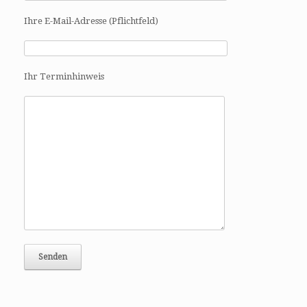
a
Ihre E-Mail-Adresse (Pflichtfeld)
t
i
o
n
Ihr Terminhinweis