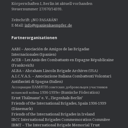
Körperschaften I, Berlin ist aktuell vorhanden
Steuernummer 27/670/54593.
Zeitschrift: ¡NO PASARÁN!
E-Mail:
info@spanienkaempfer.de
Partnerorganisationen
AABI – Asociación de Amigos de las Brigadas
Internacionales (Spanien)
ACER – Les Amis des Combattants en Espagne Républicaine
(Frankreich)
ALBA – Abraham Lincoln Brigade Archives
(USA)
A.I.C.V.A.S. – Associazione Italiana Combattenti Volontari
Antifascisti di Spagna (Italien)
Ассоциация ПАМЯТИ советских добровольцев участников
испанской войны 1936-1939гг (Russische Föderation)
Ernst Thälmann" e. V., Ziegenhals-Berlin"
Friends of the International Brigades, Spain 1936-1939
(Dänemark)
Friends of the International Brigades in Ireland
IBCC International Brigades Commemoration Commitee
IBMT – The International Brigade Memorial Trust