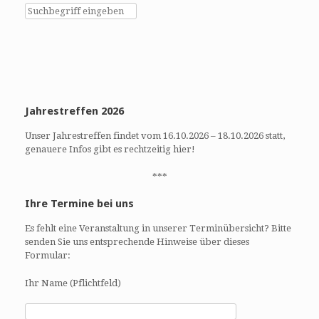
h
h
e
t
u
e
n
n
d
-
A
N
n
a
Jahrestreffen 2026
s
v
i
i
Unser Jahrestreffen findet vom 16.10.2026 – 18.10.2026 statt,
c
g
genauere Infos gibt es rechtzeitig hier!
h
a
t
t
***
e
i
Ihre Termine bei uns
n
o
,
n
Es fehlt eine Veranstaltung in unserer Terminübersicht? Bitte
N
senden Sie uns entsprechende Hinweise über dieses
a
Formular:
v
Ihr Name (Pflichtfeld)
i
g