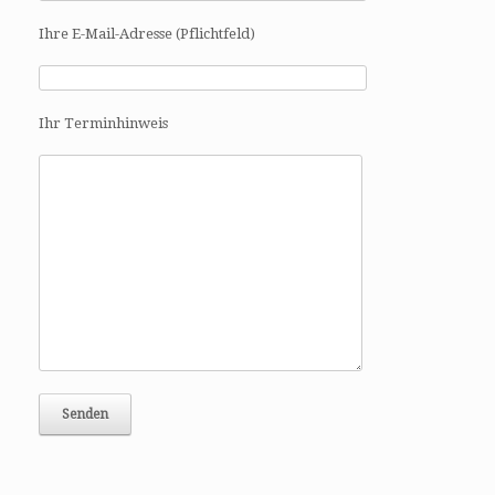
a
t
Ihre E-Mail-Adresse (Pflichtfeld)
i
o
n
Ihr Terminhinweis