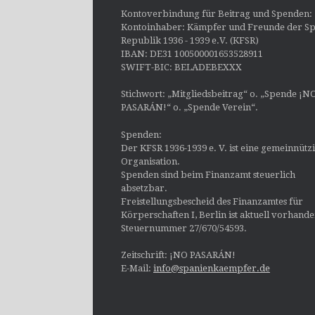
Kontoverbindung für Beitrag und Spenden:
Kontoinhaber: Kämpfer und Freunde der Sp
Republik 1936 - 1939 e.V. (KFSR)
IBAN: DE31 100500001653528911
SWIFT-BIC: BELADEBEXXX
Stichwort: „Mitgliedsbeitrag“ o. „Spende ¡N
PASARÁN!“ o. „Spende Verein“.
Spenden:
Der KFSR 1936-1939 e. V. ist eine gemeinnütz
Organisation.
Spenden sind beim Finanzamt steuerlich
absetzbar.
Freistellungsbescheid des Finanzamtes für
Körperschaften I, Berlin ist aktuell vorhand
Steuernummer 27/670/54593.
Zeitschrift: ¡NO PASARÁN!
E-Mail:
info@spanienkaempfer.de