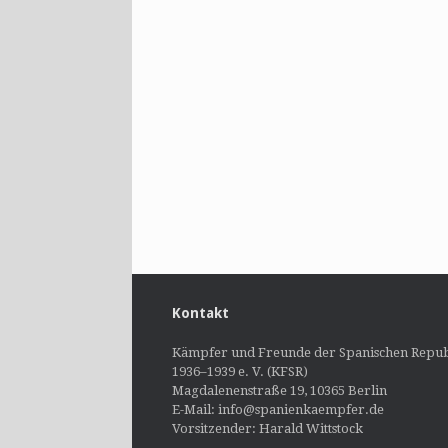
Kontakt
Kämpfer und Freunde der Spanischen Repub
1936–1939 e. V. (KFSR)
Magdalenenstraße 19, 10365 Berlin
E-Mail: info@spanienkaempfer.de
Vorsitzender: Harald Wittstock