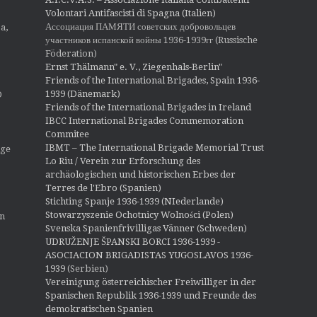
t
Volontari Antifascisti di Spagna (Italien)
i
Ассоциация ПАМЯТИ советских добровольцев
a,
участников испанской войны 1936-1939гг (Russische
o
Föderation)
n
Ernst Thälmann" e. V., Ziegenhals-Berlin"
Friends of the International Brigades, Spain 1936-
1939 (Dänemark)
O
Friends of the International Brigades in Ireland
IBCC International Brigades Commemoration
Commitee
IBMT – The International Brigade Memorial Trust
ige
Lo Riu / Verein zur Erforschung des
archäologischen und historischen Erbes der
Terres de l'Ebro (Spanien)
Stichting Spanje 1936-1939 (NIederlande)
Stowarzyszenie Ochotnicy Wolności (Polen)
en
Svenska Spanienfrivilligas Vänner (Schweden)
UDRUŽENJE ŠPANSKI BORCI 1936-1939 -
ASOCIACION BRIGADISTAS YUGOSLAVOS 1936-
1939
(Serbien)
Vereinigung österreichischer Freiwilliger in der
Spanischen Republik 1936-1939 und Freunde des
demokratischen Spanien