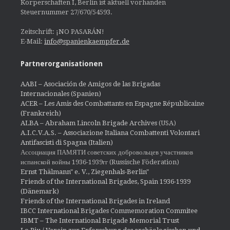
Körperschaften I, Berlin ist aktuell vorhanden
Steuernummer 27/670/54593.
Zeitschrift: ¡NO PASARÁN!
E-Mail:
info@spanienkaempfer.de
Partnerorganisationen
AABI – Asociación de Amigos de las Brigadas
Internacionales (Spanien)
ACER – Les Amis des Combattants en Espagne Républicaine
(Frankreich)
ALBA – Abraham Lincoln Brigade Archives
(USA)
A.I.C.V.A.S. – Associazione Italiana Combattenti Volontari
Antifascisti di Spagna (Italien)
Ассоциация ПАМЯТИ советских добровольцев участников
испанской войны 1936-1939гг (Russische Föderation)
Ernst Thälmann" e. V., Ziegenhals-Berlin"
Friends of the International Brigades, Spain 1936-1939
(Dänemark)
Friends of the International Brigades in Ireland
IBCC International Brigades Commemoration Commitee
IBMT – The International Brigade Memorial Trust