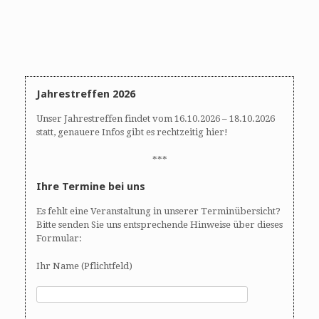
e
t
u
e
n
n
d
-
A
N
n
a
s
v
Jahrestreffen 2026
i
i
Unser Jahrestreffen findet vom 16.10.2026 – 18.10.2026
c
g
statt, genauere Infos gibt es rechtzeitig hier!
h
a
t
t
***
e
i
Ihre Termine bei uns
n
o
,
n
Es fehlt eine Veranstaltung in unserer Terminübersicht?
N
Bitte senden Sie uns entsprechende Hinweise über dieses
a
Formular:
v
i
Ihr Name (Pflichtfeld)
g
a
t