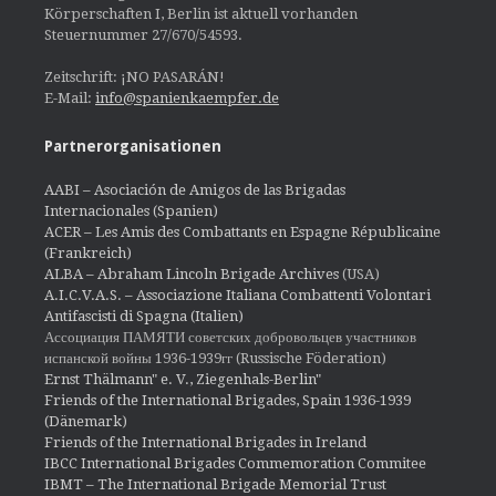
Körperschaften I, Berlin ist aktuell vorhanden
Steuernummer 27/670/54593.
Zeitschrift: ¡NO PASARÁN!
E-Mail:
info@spanienkaempfer.de
Partnerorganisationen
AABI – Asociación de Amigos de las Brigadas
Internacionales (Spanien)
ACER – Les Amis des Combattants en Espagne Républicaine
(Frankreich)
ALBA – Abraham Lincoln Brigade Archives
(USA)
A.I.C.V.A.S. – Associazione Italiana Combattenti Volontari
Antifascisti di Spagna (Italien)
Ассоциация ПАМЯТИ советских добровольцев участников
испанской войны 1936-1939гг (Russische Föderation)
Ernst Thälmann" e. V., Ziegenhals-Berlin"
Friends of the International Brigades, Spain 1936-1939
(Dänemark)
Friends of the International Brigades in Ireland
IBCC International Brigades Commemoration Commitee
IBMT – The International Brigade Memorial Trust