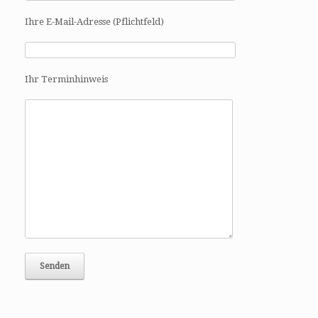
a
t
Ihre E-Mail-Adresse (Pflichtfeld)
i
o
n
Ihr Terminhinweis