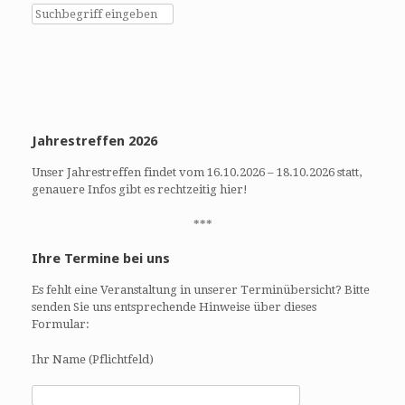
h
h
e
t
u
e
n
n
d
-
A
N
n
a
Jahrestreffen 2026
s
v
i
i
Unser Jahrestreffen findet vom 16.10.2026 – 18.10.2026 statt,
c
g
genauere Infos gibt es rechtzeitig hier!
h
a
t
t
***
e
i
Ihre Termine bei uns
n
o
,
n
Es fehlt eine Veranstaltung in unserer Terminübersicht? Bitte
N
senden Sie uns entsprechende Hinweise über dieses
a
Formular:
v
Ihr Name (Pflichtfeld)
i
g