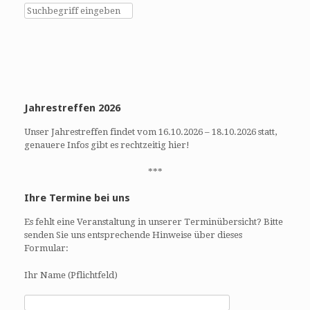
h
h
e
t
u
e
n
n
d
-
A
N
n
a
Jahrestreffen 2026
s
v
i
i
Unser Jahrestreffen findet vom 16.10.2026 – 18.10.2026 statt,
c
g
genauere Infos gibt es rechtzeitig hier!
h
a
t
t
***
e
i
Ihre Termine bei uns
n
o
,
n
Es fehlt eine Veranstaltung in unserer Terminübersicht? Bitte
N
senden Sie uns entsprechende Hinweise über dieses
a
Formular:
v
Ihr Name (Pflichtfeld)
i
g