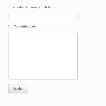
a
t
Ihre E-Mail-Adresse (Pflichtfeld)
i
o
n
Ihr Terminhinweis