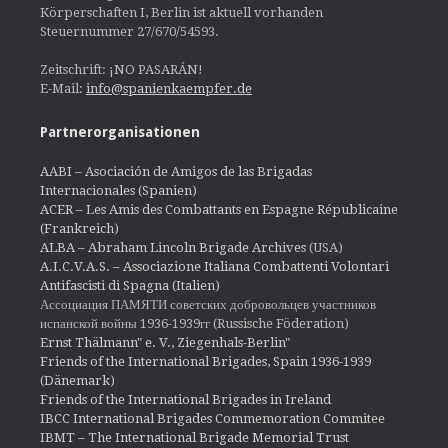
Körperschaften I, Berlin ist aktuell vorhanden
Steuernummer 27/670/54593.
Zeitschrift: ¡NO PASARÁN!
E-Mail:
info@spanienkaempfer.de
Partnerorganisationen
AABI – Asociación de Amigos de las Brigadas
Internacionales (Spanien)
ACER – Les Amis des Combattants en Espagne Républicaine
(Frankreich)
ALBA – Abraham Lincoln Brigade Archives
(USA)
A.I.C.V.A.S. – Associazione Italiana Combattenti Volontari
Antifascisti di Spagna (Italien)
Ассоциация ПАМЯТИ советских добровольцев участников
испанской войны 1936-1939гг (Russische Föderation)
Ernst Thälmann" e. V., Ziegenhals-Berlin"
Friends of the International Brigades, Spain 1936-1939
(Dänemark)
Friends of the International Brigades in Ireland
IBCC International Brigades Commemoration Commitee
IBMT – The International Brigade Memorial Trust