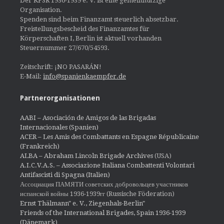
Der KFSR 1936-1939 e. V. ist eine gemeinnützige
Organisation.
Spenden sind beim Finanzamt steuerlich absetzbar.
Freistellungsbescheid des Finanzamtes für
Körperschaften I, Berlin ist aktuell vorhanden
Steuernummer 27/670/54593.
Zeitschrift: ¡NO PASARÁN!
E-Mail:
info@spanienkaempfer.de
Partnerorganisationen
AABI – Asociación de Amigos de las Brigadas
Internacionales (Spanien)
ACER – Les Amis des Combattants en Espagne Républicaine
(Frankreich)
ALBA – Abraham Lincoln Brigade Archives
(USA)
A.I.C.V.A.S. – Associazione Italiana Combattenti Volontari
Antifascisti di Spagna (Italien)
Ассоциация ПАМЯТИ советских добровольцев участников
испанской войны 1936-1939гг (Russische Föderation)
Ernst Thälmann" e. V., Ziegenhals-Berlin"
Friends of the International Brigades, Spain 1936-1939
(Dänemark)