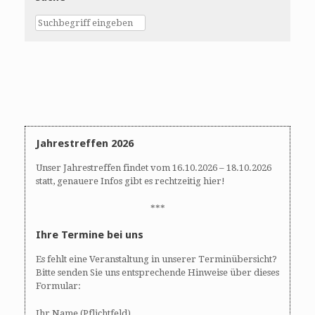
i
t
e
i
w
o
s
n
N
a
v
i
g
a
Jahrestreffen 2026
t
Unser Jahrestreffen findet vom 16.10.2026 – 18.10.2026
i
statt, genauere Infos gibt es rechtzeitig hier!
o
n
***
Ihre Termine bei uns
Es fehlt eine Veranstaltung in unserer Terminübersicht?
Bitte senden Sie uns entsprechende Hinweise über dieses
Formular:
Ihr Name (Pflichtfeld)