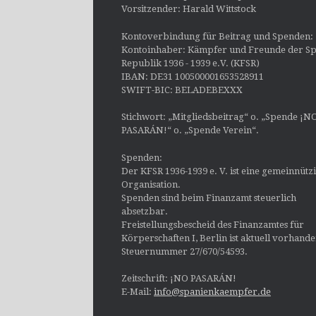
Vorsitzender: Harald Wittstock
Kontoverbindung für Beitrag und Spenden:
Kontoinhaber: Kämpfer und Freunde der Sp
Republik 1936 - 1939 e.V. (KFSR)
IBAN: DE31 100500001653528911
SWIFT-BIC: BELADEBEXXX
Stichwort: „Mitgliedsbeitrag“ o. „Spende ¡N
PASARÁN!“ o. „Spende Verein“.
Spenden:
Der KFSR 1936-1939 e. V. ist eine gemeinnütz
Organisation.
Spenden sind beim Finanzamt steuerlich
absetzbar.
Freistellungsbescheid des Finanzamtes für
Körperschaften I, Berlin ist aktuell vorhand
Steuernummer 27/670/54593.
Zeitschrift: ¡NO PASARÁN!
E-Mail:
info@spanienkaempfer.de