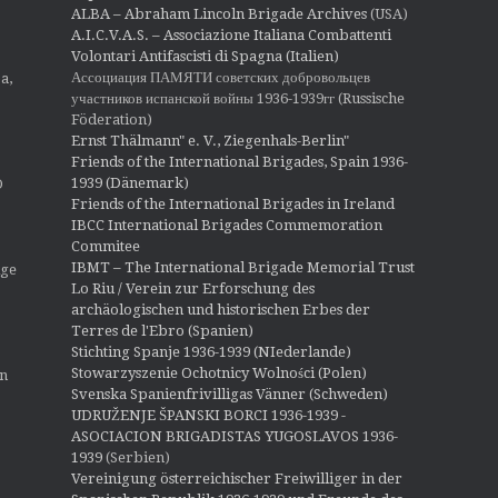
o
ALBA – Abraham Lincoln Brigade Archives
(USA)
n
A.I.C.V.A.S. – Associazione Italiana Combattenti
Volontari Antifascisti di Spagna (Italien)
Ассоциация ПАМЯТИ советских добровольцев
a,
участников испанской войны 1936-1939гг (Russische
Föderation)
Ernst Thälmann" e. V., Ziegenhals-Berlin"
Friends of the International Brigades, Spain 1936-
1939 (Dänemark)
O
Friends of the International Brigades in Ireland
IBCC International Brigades Commemoration
Commitee
IBMT – The International Brigade Memorial Trust
ige
Lo Riu / Verein zur Erforschung des
archäologischen und historischen Erbes der
Terres de l'Ebro (Spanien)
Stichting Spanje 1936-1939 (NIederlande)
Stowarzyszenie Ochotnicy Wolności (Polen)
en
Svenska Spanienfrivilligas Vänner (Schweden)
UDRUŽENJE ŠPANSKI BORCI 1936-1939 -
ASOCIACION BRIGADISTAS YUGOSLAVOS 1936-
1939
(Serbien)
Vereinigung österreichischer Freiwilliger in der