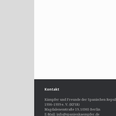
Kontakt
Kämpfer und Freunde der Spanischen Repub
1936–1939 e. V. (KFSR)
Magdalenenstraße 19, 10365 Berlin
E-Mail: info@spanienkaempfer.de