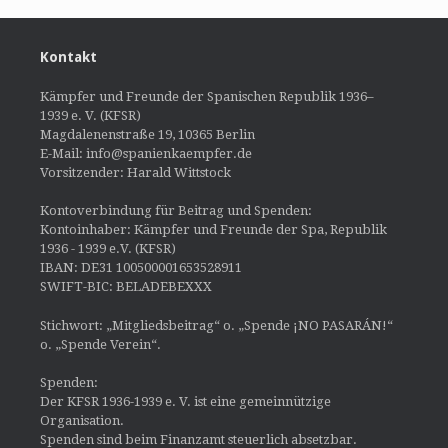
Kontakt
Kämpfer und Freunde der Spanischen Republik 1936–
1939 e. V. (KFSR)
Magdalenenstraße 19, 10365 Berlin
E-Mail: info@spanienkaempfer.de
Vorsitzender: Harald Wittstock
Kontoverbindung für Beitrag und Spenden:
Kontoinhaber: Kämpfer und Freunde der Spa, Republik
1936 - 1939 e.V. (KFSR)
IBAN: DE31 100500001653528911
SWIFT-BIC: BELADEBEXXX
Stichwort: „Mitgliedsbeitrag“ o. „Spende ¡NO PASARÁN!“
o. „Spende Verein“.
Spenden:
Der KFSR 1936-1939 e. V. ist eine gemeinnützige
Organisation.
Spenden sind beim Finanzamt steuerlich absetzbar.