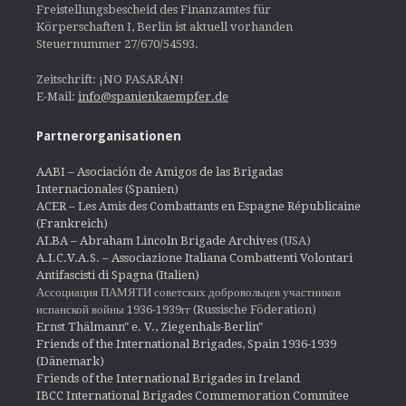
Freistellungsbescheid des Finanzamtes für
Körperschaften I, Berlin ist aktuell vorhanden
Steuernummer 27/670/54593.
Zeitschrift: ¡NO PASARÁN!
E-Mail:
info@spanienkaempfer.de
Partnerorganisationen
AABI – Asociación de Amigos de las Brigadas
Internacionales (Spanien)
ACER – Les Amis des Combattants en Espagne Républicaine
(Frankreich)
ALBA – Abraham Lincoln Brigade Archives
(USA)
A.I.C.V.A.S. – Associazione Italiana Combattenti Volontari
Antifascisti di Spagna (Italien)
Ассоциация ПАМЯТИ советских добровольцев участников
испанской войны 1936-1939гг (Russische Föderation)
Ernst Thälmann" e. V., Ziegenhals-Berlin"
Friends of the International Brigades, Spain 1936-1939
(Dänemark)
Friends of the International Brigades in Ireland
IBCC International Brigades Commemoration Commitee