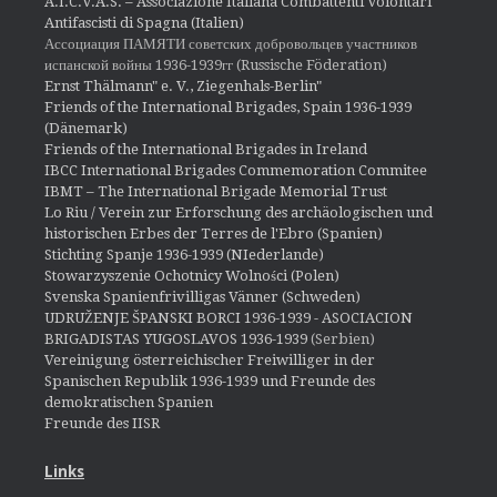
A.I.C.V.A.S. – Associazione Italiana Combattenti Volontari
Antifascisti di Spagna (Italien)
Ассоциация ПАМЯТИ советских добровольцев участников
испанской войны 1936-1939гг (Russische Föderation)
Ernst Thälmann" e. V., Ziegenhals-Berlin"
Friends of the International Brigades, Spain 1936-1939
(Dänemark)
Friends of the International Brigades in Ireland
IBCC International Brigades Commemoration Commitee
IBMT – The International Brigade Memorial Trust
Lo Riu / Verein zur Erforschung des archäologischen und
historischen Erbes der Terres de l'Ebro (Spanien)
Stichting Spanje 1936-1939 (NIederlande)
Stowarzyszenie Ochotnicy Wolności (Polen)
Svenska Spanienfrivilligas Vänner (Schweden)
UDRUŽENJE ŠPANSKI BORCI 1936-1939 - ASOCIACION
BRIGADISTAS YUGOSLAVOS 1936-1939
(Serbien)
Vereinigung österreichischer Freiwilliger in der
Spanischen Republik 1936-1939 und Freunde des
demokratischen Spanien
Freunde des IISR
Links