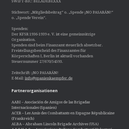
SWIFT-BIC: BELADEBEXXX
Stichwort: „Mitgliedsbeitrag“ o. „Spende ¡NO PASARÁN!“
o. „Spende Verein“.
Spenden:
Der KFSR 1936-1939 e. V. ist eine gemeinnützige
Organisation.
Spenden sind beim Finanzamt steuerlich absetzbar.
Freistellungsbescheid des Finanzamtes für
Körperschaften I, Berlin ist aktuell vorhanden
Steuernummer 27/670/54593.
Zeitschrift: ¡NO PASARÁN!
E-Mail:
info@spanienkaempfer.de
Partnerorganisationen
AABI – Asociación de Amigos de las Brigadas
Internacionales (Spanien)
ACER – Les Amis des Combattants en Espagne Républicaine
(Frankreich)
ALBA – Abraham Lincoln Brigade Archives
(USA)