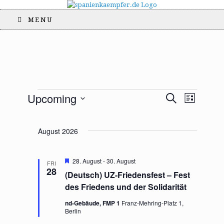
MENU
E
E
Upcoming
S
L
Events
v
v
e
i
S
e
a
e
s
e
r
n
n
August 2026
t
l
c
t
t
h
e
s
V
c
S
i
F
28. August
-
30. August
FRI
t
e
28
e
e
(Deutsch) UZ-Friedensfest – Fest
a
d
a
w
t
des Friedens und der Solidarität
a
u
r
s
t
r
nd-Gebäude, FMP 1
Franz-Mehring-Platz 1,
c
N
e
e
Berlin
h
a
d
.