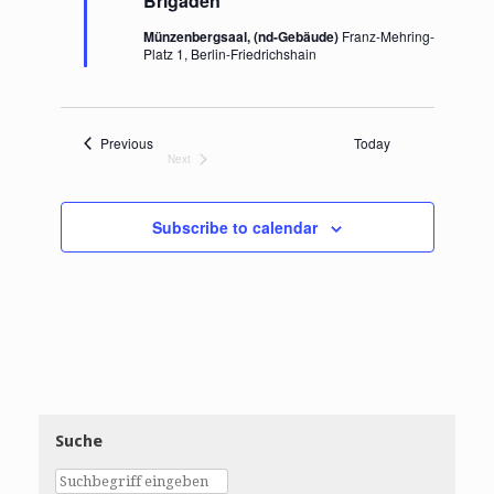
Brigaden
r
e
Münzenbergsaal, (nd-Gebäude)
Franz-Mehring-
d
Platz 1, Berlin-Friedrichshain
Events
Previous
Today
Next
Events
Subscribe to calendar
Suche