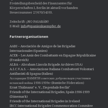
Freistellungsbescheid des Finanzamtes für
Körperschaften I, Berlin ist aktuell vorhanden
Steuernummer 27/670/54593.
Zeitschrift: ¡NO PASARÁN!
E-Mail:
info@spanienkaempfer.de
Partnerorganisationen
AABI – Asociación de Amigos de las Brigadas
Internacionales (Spanien)
ACER – Les Amis des Combattants en Espagne Républicaine
(Frankreich)
ALBA – Abraham Lincoln Brigade Archives
(USA)
A.I.C.V.A.S. – Associazione Italiana Combattenti Volontari
Antifascisti di Spagna (Italien)
Ассоциация ПАМЯТИ советских добровольцев участников
испанской войны 1936-1939гг (Russische Föderation)
Ernst Thälmann" e. V., Ziegenhals-Berlin"
Friends of the International Brigades, Spain 1936-1939
(Dänemark)
Friends of the International Brigades in Ireland
IBCC International Brigades Commemoration Commitee