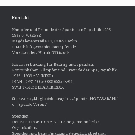
Kontakt
Kämpfer und Freunde der Spanischen Republik 1936–
1939 e. V. (KFSR)
Magdalenenstraße 19, 10365 Berlin
E-Mail: info@spanienkaempfer.de
Vorsitzender: Harald Wittstock
Kontoverbindung für Beitrag und Spenden:
Kontoinhaber: Kämpfer und Freunde der Spa, Republik
1936 - 1939 e.V. (KFSR)
IBAN: DE31 100500001653528911
SWIFT-BIC: BELADEBEXXX
Stichwort: „Mitgliedsbeitrag“ o. „Spende ¡NO PASARÁN!“
o. „Spende Verein“.
Spenden:
Der KFSR 1936-1939 e. V. ist eine gemeinnützige
Organisation.
Spenden sind beim Finanzamt steuerlich absetzbar.