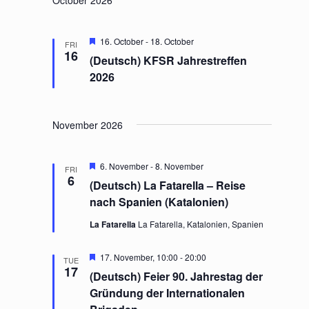
October 2026
F
16. October
-
18. October
FRI
e
16
(Deutsch) KFSR Jahrestreffen
a
t
2026
u
r
e
d
November 2026
F
6. November
-
8. November
FRI
e
6
(Deutsch) La Fatarella – Reise
a
t
nach Spanien (Katalonien)
u
r
La Fatarella
La Fatarella, Katalonien, Spanien
e
d
F
17. November, 10:00
-
20:00
TUE
e
17
(Deutsch) Feier 90. Jahrestag der
a
t
Gründung der Internationalen
u