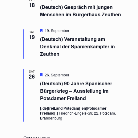
18
(Deutsch) Gespräch mit jungen
Menschen im Bürgerhaus Zeuthen
F
19. September
SAT
e
19
(Deutsch) Veranstaltung am
a
t
Denkmal der Spanienkämpfer in
u
Zeuthen
r
e
d
SAT
F
26. September
26
e
(Deutsch) 90 Jahre Spanischer
a
t
Bürgerkrieg – Ausstellung im
u
Potsdamer Freiland
r
e
[:de]freiLand Potsdam[:en]Potsdamer
d
Freiland[:]
Friedrich-Engels-Str. 22, Potsdam,
Brandenburg