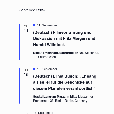
a
v
n
i
September 2026
d
g
V
a
i
t
F
11. September
FRI
e
e
i
11
(Deutsch) Filmvorführung und
a
w
o
t
Diskussion mit Fritz Mergen und
s
n
u
Harald Wittstock
r
N
e
a
Kino Achteinhalb, Saarbrücken
Nauwieser Str.
d
19, Saarbrücken
v
i
g
F
15. September
TUE
e
15
a
(Deutsch) Ernst Busch: „Er sang,
a
t
t
als sei er für die Geschicke auf
u
i
diesem Planeten verantwortlich”
r
o
e
n
Stadteilzentrum Marzahn-Mitte
Marzahner
d
Promenade 38, Berlin, Berlin, Germany
18. September
FRI