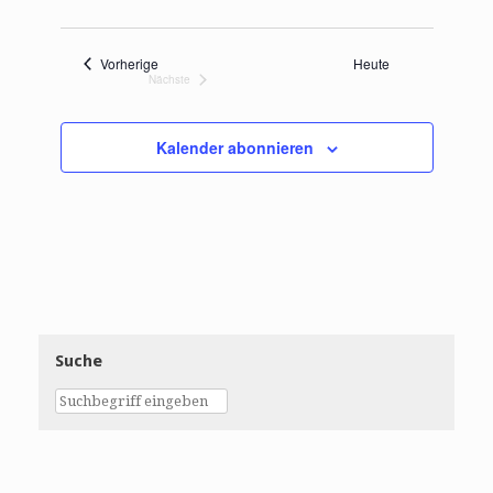
h
o
b
e
Veranstaltungen
Vorherige
Heute
n
Nächste
Veranstaltungen
Kalender abonnieren
Suche