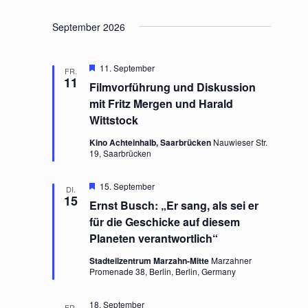
h
g
g
o
.
e
A
b
September 2026
n
n
e
n
S
s
u
i
H
11. September
FR.
e
c
c
11
Filmvorführung und Diskussion
r
h
h
v
mit Fritz Mergen und Harald
e
t
o
Wittstock
r
u
e
g
n
n
Kino Achteinhalb, Saarbrücken
Nauwieser Str.
e
19, Saarbrücken
d
-
h
o
A
N
b
n
a
H
15. September
e
DI.
e
15
n
s
v
Ernst Busch: „Er sang, als sei er
r
i
i
v
für die Geschicke auf diesem
o
c
g
Planeten verantwortlich“
r
h
a
g
t
t
Stadteilzentrum Marzahn-Mitte
Marzahner
e
Promenade 38, Berlin, Berlin, Germany
h
e
i
o
n
o
b
18. September
n
e
FR.