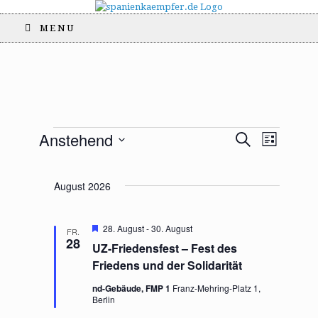
MENU
V
V
Anstehend
S
L
Veranstaltungen
e
e
u
i
D
r
c
r
s
a
h
a
a
August 2026
t
t
e
n
n
e
u
s
s
m
t
t
H
28. August
-
30. August
FR.
w
e
28
a
a
UZ-Friedensfest – Fest des
r
ä
l
l
v
Friedens und der Solidarität
h
o
t
t
l
r
nd-Gebäude, FMP 1
Franz-Mehring-Platz 1,
u
u
g
e
Berlin
n
n
e
n