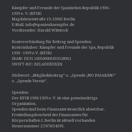
Kämpfer und Freunde der Spanischen Republik 1936–
1939 e. V. (KFSR)
Magdalenenstraße 19, 10365 Berlin
E-Mail: info@spanienkaempfer.de
Vorsitzender: Harald Wittstock
Kontoverbindung für Beitrag und Spenden:
Kontoinhaber: Kämpfer und Freunde der Spa, Republik
1936 - 1939 e.V. (KFSR)
IBAN: DE31 100500001653528911
SWIFT-BIC: BELADEBEXXX
Stichwort: „Mitgliedsbeitrag“ o. „Spende ¡NO PASARÁN!“
o. „Spende Verein“.
Spenden:
Der KFSR 1936-1939 e. V. ist eine gemeinnützige
Organisation.
Spenden sind beim Finanzamt steuerlich absetzbar.
Freistellungsbescheid des Finanzamtes für
Körperschaften I, Berlin ist aktuell vorhanden
Steuernummer 27/670/54593.