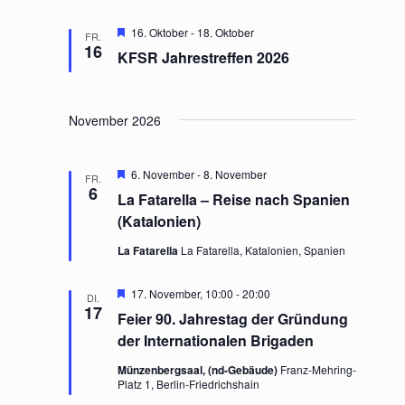
H
16. Oktober
-
18. Oktober
FR.
e
16
KFSR Jahrestreffen 2026
r
v
o
r
g
November 2026
e
h
o
H
6. November
-
8. November
b
FR.
e
6
e
La Fatarella – Reise nach Spanien
r
n
v
(Katalonien)
o
r
La Fatarella
La Fatarella, Katalonien, Spanien
g
e
h
H
17. November, 10:00
-
20:00
DI.
o
e
17
Feier 90. Jahrestag der Gründung
b
r
e
v
der Internationalen Brigaden
n
o
r
Münzenbergsaal, (nd-Gebäude)
Franz-Mehring-
g
Platz 1, Berlin-Friedrichshain
e