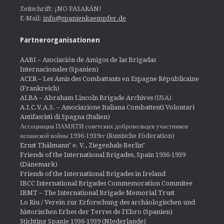
Zeitschrift: ¡NO PASARÁN!
E-Mail:
info@spanienkaempfer.de
Partnerorganisationen
AABI – Asociación de Amigos de las Brigadas
Internacionales (Spanien)
ACER – Les Amis des Combattants en Espagne Républicaine
(Frankreich)
ALBA – Abraham Lincoln Brigade Archives
(USA)
A.I.C.V.A.S. – Associazione Italiana Combattenti Volontari
Antifascisti di Spagna (Italien)
Ассоциация ПАМЯТИ советских добровольцев участников
испанской войны 1936-1939гг (Russische Föderation)
Ernst Thälmann" e. V., Ziegenhals-Berlin"
Friends of the International Brigades, Spain 1936-1939
(Dänemark)
Friends of the International Brigades in Ireland
IBCC International Brigades Commemoration Commitee
IBMT – The International Brigade Memorial Trust
Lo Riu / Verein zur Erforschung des archäologischen und
historischen Erbes der Terres de l'Ebro (Spanien)
Stichting Spanje 1936-1939 (NIederlande)