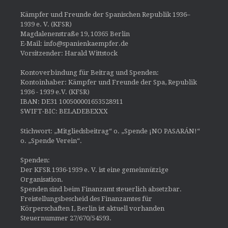
Kämpfer und Freunde der Spanischen Republik 1936–
1939 e. V. (KFSR)
Magdalenenstraße 19, 10365 Berlin
E-Mail: info@spanienkaempfer.de
Vorsitzender: Harald Wittstock
Kontoverbindung für Beitrag und Spenden:
Kontoinhaber: Kämpfer und Freunde der Spa, Republik
1936 - 1939 e.V. (KFSR)
IBAN: DE31 100500001653528911
SWIFT-BIC: BELADEBEXXX
Stichwort: „Mitgliedsbeitrag“ o. „Spende ¡NO PASARÁN!“
o. „Spende Verein“.
Spenden:
Der KFSR 1936-1939 e. V. ist eine gemeinnützige
Organisation.
Spenden sind beim Finanzamt steuerlich absetzbar.
Freistellungsbescheid des Finanzamtes für
Körperschaften I, Berlin ist aktuell vorhanden
Steuernummer 27/670/54593.