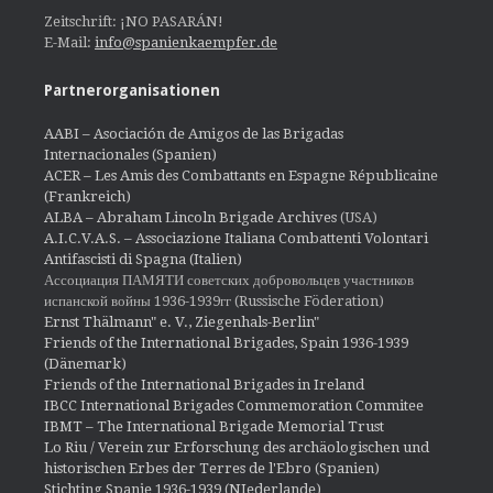
Zeitschrift: ¡NO PASARÁN!
E-Mail:
info@spanienkaempfer.de
Partnerorganisationen
AABI – Asociación de Amigos de las Brigadas
Internacionales (Spanien)
ACER – Les Amis des Combattants en Espagne Républicaine
(Frankreich)
ALBA – Abraham Lincoln Brigade Archives
(USA)
A.I.C.V.A.S. – Associazione Italiana Combattenti Volontari
Antifascisti di Spagna (Italien)
Ассоциация ПАМЯТИ советских добровольцев участников
испанской войны 1936-1939гг (Russische Föderation)
Ernst Thälmann" e. V., Ziegenhals-Berlin"
Friends of the International Brigades, Spain 1936-1939
(Dänemark)
Friends of the International Brigades in Ireland
IBCC International Brigades Commemoration Commitee
IBMT – The International Brigade Memorial Trust
Lo Riu / Verein zur Erforschung des archäologischen und
historischen Erbes der Terres de l'Ebro (Spanien)
Stichting Spanje 1936-1939 (NIederlande)