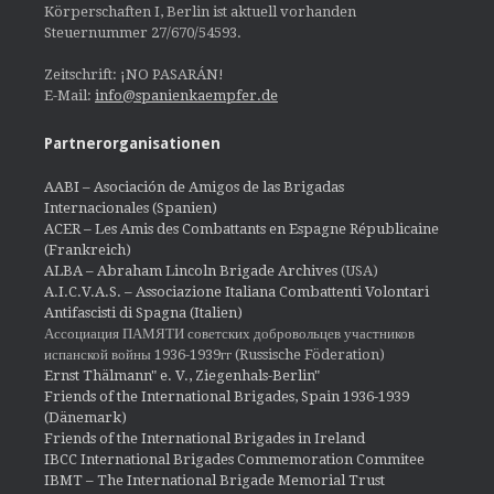
Körperschaften I, Berlin ist aktuell vorhanden
Steuernummer 27/670/54593.
Zeitschrift: ¡NO PASARÁN!
E-Mail:
info@spanienkaempfer.de
Partnerorganisationen
AABI – Asociación de Amigos de las Brigadas
Internacionales (Spanien)
ACER – Les Amis des Combattants en Espagne Républicaine
(Frankreich)
ALBA – Abraham Lincoln Brigade Archives
(USA)
A.I.C.V.A.S. – Associazione Italiana Combattenti Volontari
Antifascisti di Spagna (Italien)
Ассоциация ПАМЯТИ советских добровольцев участников
испанской войны 1936-1939гг (Russische Föderation)
Ernst Thälmann" e. V., Ziegenhals-Berlin"
Friends of the International Brigades, Spain 1936-1939
(Dänemark)
Friends of the International Brigades in Ireland
IBCC International Brigades Commemoration Commitee
IBMT – The International Brigade Memorial Trust