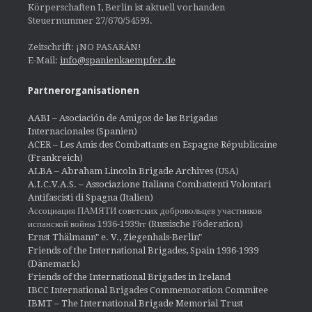
Körperschaften I, Berlin ist aktuell vorhanden
Steuernummer 27/670/54593.
Zeitschrift: ¡NO PASARÁN!
E-Mail:
info@spanienkaempfer.de
Partnerorganisationen
AABI – Asociación de Amigos de las Brigadas
Internacionales (Spanien)
ACER – Les Amis des Combattants en Espagne Républicaine
(Frankreich)
ALBA – Abraham Lincoln Brigade Archives
(USA)
A.I.C.V.A.S. – Associazione Italiana Combattenti Volontari
Antifascisti di Spagna (Italien)
Ассоциация ПАМЯТИ советских добровольцев участников
испанской войны 1936-1939гг (Russische Föderation)
Ernst Thälmann" e. V., Ziegenhals-Berlin"
Friends of the International Brigades, Spain 1936-1939
(Dänemark)
Friends of the International Brigades in Ireland
IBCC International Brigades Commemoration Commitee
IBMT – The International Brigade Memorial Trust