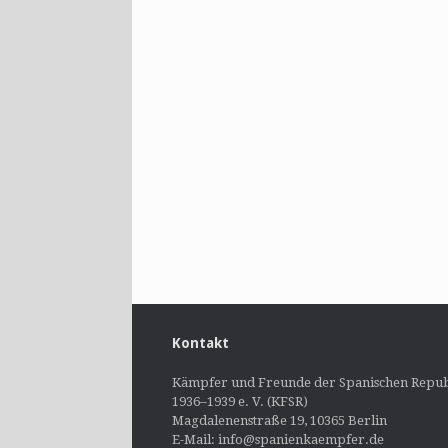
Kontakt
Kämpfer und Freunde der Spanischen Repub
1936–1939 e. V. (KFSR)
Magdalenenstraße 19, 10365 Berlin
E-Mail: info@spanienkaempfer.de