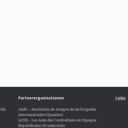
Partnerorganisationen
Links
lik
AABI – Asociación de Amigos de las Brigadas
Internacionales (Spanien)
ACER – Les Amis des Combattants en Espagne
Républicaine (Frankreich)