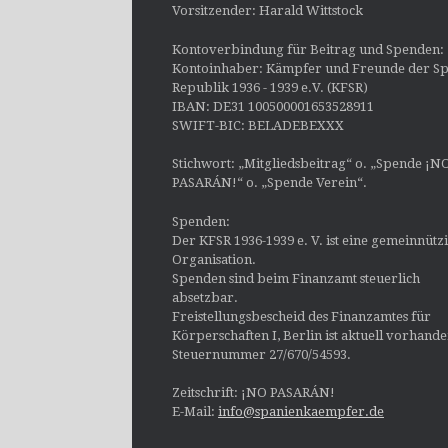
Vorsitzender: Harald Wittstock
Kontoverbindung für Beitrag und Spenden:
Kontoinhaber: Kämpfer und Freunde der Sp
Republik 1936 - 1939 e.V. (KFSR)
IBAN: DE31 100500001653528911
SWIFT-BIC: BELADEBEXXX
Stichwort: „Mitgliedsbeitrag“ o. „Spende ¡N
PASARÁN!“ o. „Spende Verein“.
Spenden:
Der KFSR 1936-1939 e. V. ist eine gemeinnütz
Organisation.
Spenden sind beim Finanzamt steuerlich
absetzbar.
Freistellungsbescheid des Finanzamtes für
Körperschaften I, Berlin ist aktuell vorhand
Steuernummer 27/670/54593.
Zeitschrift: ¡NO PASARÁN!
E-Mail:
info@spanienkaempfer.de