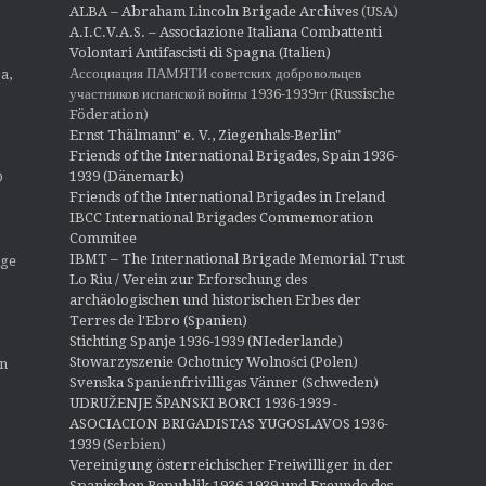
ALBA – Abraham Lincoln Brigade Archives
(USA)
A.I.C.V.A.S. – Associazione Italiana Combattenti
Volontari Antifascisti di Spagna (Italien)
Ассоциация ПАМЯТИ советских добровольцев
a,
участников испанской войны 1936-1939гг (Russische
Föderation)
Ernst Thälmann" e. V., Ziegenhals-Berlin"
Friends of the International Brigades, Spain 1936-
1939 (Dänemark)
O
Friends of the International Brigades in Ireland
IBCC International Brigades Commemoration
Commitee
IBMT – The International Brigade Memorial Trust
ige
Lo Riu / Verein zur Erforschung des
archäologischen und historischen Erbes der
Terres de l'Ebro (Spanien)
Stichting Spanje 1936-1939 (NIederlande)
Stowarzyszenie Ochotnicy Wolności (Polen)
en
Svenska Spanienfrivilligas Vänner (Schweden)
UDRUŽENJE ŠPANSKI BORCI 1936-1939 -
ASOCIACION BRIGADISTAS YUGOSLAVOS 1936-
1939
(Serbien)
Vereinigung österreichischer Freiwilliger in der
Spanischen Republik 1936-1939 und Freunde des