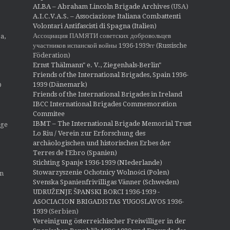
ALBA – Abraham Lincoln Brigade Archives
(USA)
A.I.C.V.A.S. – Associazione Italiana Combattenti
Volontari Antifascisti di Spagna (Italien)
Ассоциация ПАМЯТИ советских добровольцев
a,
участников испанской войны 1936-1939гг (Russische
Föderation)
Ernst Thälmann" e. V., Ziegenhals-Berlin"
Friends of the International Brigades, Spain 1936-
1939 (Dänemark)
O
Friends of the International Brigades in Ireland
IBCC International Brigades Commemoration
Commitee
IBMT – The International Brigade Memorial Trust
ige
Lo Riu / Verein zur Erforschung des
archäologischen und historischen Erbes der
Terres de l'Ebro (Spanien)
Stichting Spanje 1936-1939 (NIederlande)
Stowarzyszenie Ochotnicy Wolności (Polen)
en
Svenska Spanienfrivilligas Vänner (Schweden)
UDRUŽENJE ŠPANSKI BORCI 1936-1939 -
ASOCIACION BRIGADISTAS YUGOSLAVOS 1936-
1939
(Serbien)
Vereinigung österreichischer Freiwilliger in der