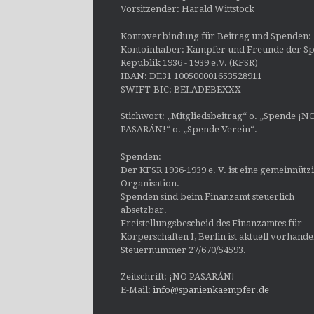
Vorsitzender: Harald Wittstock
Kontoverbindung für Beitrag und Spenden:
Kontoinhaber: Kämpfer und Freunde der Sp
Republik 1936 - 1939 e.V. (KFSR)
IBAN: DE31 100500001653528911
SWIFT-BIC: BELADEBEXXX
Stichwort: „Mitgliedsbeitrag“ o. „Spende ¡N
PASARÁN!“ o. „Spende Verein“.
Spenden:
Der KFSR 1936-1939 e. V. ist eine gemeinnütz
Organisation.
Spenden sind beim Finanzamt steuerlich
absetzbar.
Freistellungsbescheid des Finanzamtes für
Körperschaften I, Berlin ist aktuell vorhand
Steuernummer 27/670/54593.
Zeitschrift: ¡NO PASARÁN!
E-Mail:
info@spanienkaempfer.de