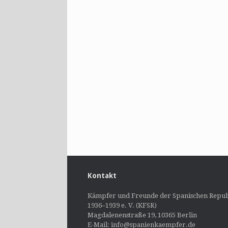
Kontakt
Kämpfer und Freunde der Spanischen Repub
1936–1939 e. V. (KFSR)
Magdalenenstraße 19, 10365 Berlin
E-Mail: info@spanienkaempfer.de