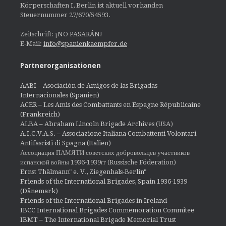
Körperschaften I, Berlin ist aktuell vorhanden
Steuernummer 27/670/54593.
Zeitschrift: ¡NO PASARÁN!
E-Mail:
info@spanienkaempfer.de
Partnerorganisationen
AABI – Asociación de Amigos de las Brigadas
Internacionales (Spanien)
ACER – Les Amis des Combattants en Espagne Républicaine
(Frankreich)
ALBA – Abraham Lincoln Brigade Archives
(USA)
A.I.C.V.A.S. – Associazione Italiana Combattenti Volontari
Antifascisti di Spagna (Italien)
Ассоциация ПАМЯТИ советских добровольцев участников
испанской войны 1936-1939гг (Russische Föderation)
Ernst Thälmann" e. V., Ziegenhals-Berlin"
Friends of the International Brigades, Spain 1936-1939
(Dänemark)
Friends of the International Brigades in Ireland
IBCC International Brigades Commemoration Commitee
IBMT – The International Brigade Memorial Trust