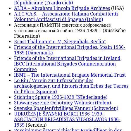
Républicaine (Frankreich)
ALBA – Abraham Lincoln Brigade Archives
(USA)
A.I.C.V.A.S. – Associazione Italiana Combattenti
Volontari Antifascisti di Spagna (Italien)
Ассоциация ПАМЯТИ советских добровольцев
участников испанской войны 1936-1939гг (Russische
Föderation)
Ernst Thälmann" e. V., Ziegenhals-Berlin"
Friends of the International Brigades, Spain 1936-
1939 (Dänemark)
Friends of the International Brigades in Ireland
IBCC International Brigades Commemoration
Commitee
IBMT – The International Brigade Memorial Trust
Lo Riu / Verein zur Erforschung des
archäologischen und historischen Erbes der Terres
de l'Ebro (Spanien)
Stichting Spanje 1936-1939 (NIederlande)
Stowarzyszenie Ochotnicy Wolności (Polen)
Svenska Spanienfrivilligas Vänner (Schweden)
UDRUŽENJE ŠPANSKI BORCI 1936-1939 -
ASOCIACION BRIGADISTAS YUGOSLAVOS 1936-
1939
(Serbien)
Vereinigung österreichischer Freiwilliger in der