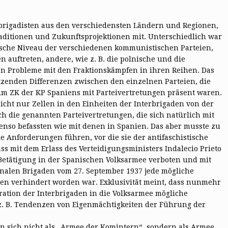
rigadisten aus den verschiedensten Ländern und Regionen,
aditionen und Zukunftsprojektionen mit. Unterschiedlich war
ische Niveau der verschiedenen kommunistischen Parteien,
 auftreten, andere, wie z. B. die polnische und die
en Probleme mit den Fraktionskämpfen in ihren Reihen. Das
tzenden Differenzen zwischen den einzelnen Parteien, die
im ZK der KP Spaniens mit Parteivertretungen präsent waren.
nicht nur Zellen in den Einheiten der Interbrigaden von der
h die genannten Parteivertretungen, die sich natürlich mit
nso befassten wie mit denen in Spanien. Das aber musste zu
 Anforderungen führen, vor die sie der antifaschistische
ss mit dem Erlass des Verteidigungsministers Indalecio Prieto
 Betätigung in der Spanischen Volksarmee verboten und mit
onalen Brigaden vom 27. September 1937 jede mögliche
iten verhindert worden war. Exklusivität meint, dass nunmehr
gration der Interbrigaden in die Volksarmee mögliche
 z. B. Tendenzen von Eigenmächtigkeiten der Führung der
n sich nicht als „Armee der Komintern“, sondern als Armee