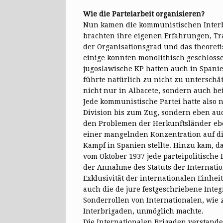
Wie die Parteiarbeit organisieren?
Nun kamen die kommunistischen Interb
brachten ihre eigenen Erfahrungen, Tr
der Organisationsgrad und das theoret
einige konnten monolithisch geschlossen
jugoslawische KP hatten auch in Spani
führte natürlich zu nicht zu unterschä
nicht nur in Albacete, sondern auch be
Jede kommunistische Partei hatte also 
Division bis zum Zug, sondern eben auc
den Problemen der Herkunftsländer ebe
einer mangelnden Konzentration auf die
Kampf in Spanien stellte. Hinzu kam, da
vom Oktober 1937 jede parteipolitische
der Annahme des Statuts der Internati
Exklusivität der internationalen Einhe
auch die de jure festgeschriebene Inte
Sonderrollen von Internationalen, wie
Interbrigaden, unmöglich machte.
Die Internationalen Brigaden verstande