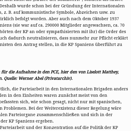
. Deshalb wurde schon bei der Gründung der Internationalen
 z. B. auf kommunistische Symbole, Abzeichen usw. zu
wirklich befolgt worden. Aber auch nach dem Oktober 1937
iens (sie war auf ca. 290000 Mitglieder angewachsen, ca. 70
hörten der KP an oder sympathisierten mit ihr) die Order des
auch dadurch neutralisieren, dass nunmehr zur Pflicht erklärt
isten den Antrag stellen, in die KP Spaniens überführt zu
n für die Aufnahme in den PCE, hier den von Liselott Matthey,
n. Quelle: Werner Abel (Privatarchiv).
lich, die Parteiarbeit in den Internationalen Brigaden anders
ellen in den Einheiten waren zunächst meist von den
fassten sich, wie schon gesagt, nicht nur mit spanischen,
en Problemen. Bei der Weiterexistenz dieser Regelung wäre
onalen Parteiorgane zusammenschließen und sich in der
 der KP Spaniens ergeben.
Parteiarbeit und der Konzentration auf die Politik der KP