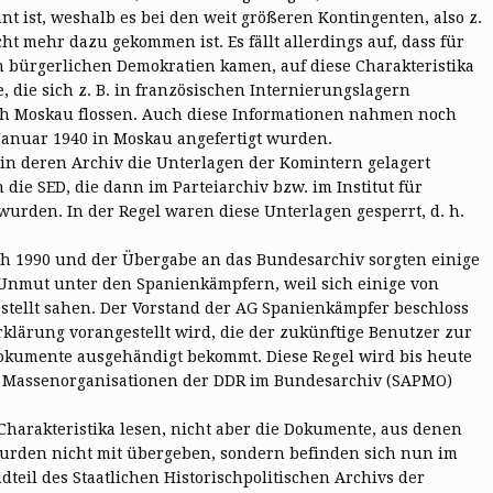
 ist, weshalb es bei den weit größeren Kontingenten, also z.
t mehr dazu gekommen ist. Es fällt allerdings auf, dass für
n bürgerlichen Demokratien kamen, auf diese Charakteristika
 die sich z. B. in französischen Internierungslagern
ch Moskau flossen. Auch diese Informationen nahmen noch
b Januar 1940 in Moskau angefertigt wurden.
in deren Archiv die Unterlagen der Komintern gelagert
 die SED, die dann im Parteiarchiv bzw. im Institut für
urden. In der Regel waren diese Unterlagen gesperrt, d. h.
ch 1990 und der Übergabe an das Bundesarchiv sorgten einige
 Unmut unter den Spanienkämpfern, weil sich einige von
stellt sahen. Der Vorstand der AG Spanienkämpfer beschloss
rklärung vorangestellt wird, die der zukünftige Benutzer zur
Dokumente ausgehändigt bekommt. Diese Regel wird bis heute
nd Massenorganisationen der DDR im Bundesarchiv (SAPMO)
harakteristika lesen, nicht aber die Dokumente, aus denen
wurden nicht mit übergeben, sondern befinden sich nun im
teil des Staatlichen Historischpolitischen Archivs der