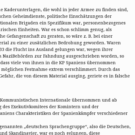
ne Kaderunterlagen, die wohl in jeder Armee zu finden sind,
schen Geheimdienste, politische Einschätzungen der
ationalen Brigaden ein Spezifikum war, personenbezogenes
tärischen Einheiten. War es schon schlimm genug, als
che Gefangenschaft zu geraten, so wäre z. B. bei einer
terial zu einer zusätzlichen Bedrohung geworden. Waren
3 die Flucht ins Ausland gelungen war, wegen ihrer
en Nazi­Behörden zur Fahndung ausgeschrieben worden, so
 dass viele von ihnen in die KP Spaniens übernommen
r möglichen Festnahme extrem verschlimmert. Durch das
efahr, die von diesem Material ausging, geriete es in falsche
r Kommunistischen Internationale übernommen und ab
g des Exekutivkomitees der Komintern und der
aniens Charakteristiken der Spanienkämpfer verschiedener
 genannten „deutschen Sprachengruppe“, also die Deutschen,
und Skandinavier, war es noch gelungen, diese