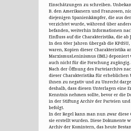
Einschätzungen zu schreiben. Unbekannt
B. den Amerikanern und Franzosen, nich
diejenigen Spanienkämpfer, die aus de
verzichtet wurde, während über andere,
befanden, weiterhin Informationen na
Einfluss auf die Charakteristika, die a
In den 60er Jahren übergab die KPdSU, 
waren, Kopien dieser Charakteristika an
Marxismus­Leninismus (IML) deponiert w
auch nicht für die Forschung zugängig.
Nach der Öffnung des Parteiarchivs na
dieser Charakteristika für erheblichen
ihnen zu negativ und zu Unrecht darge
deshalb, dass diesen Unterlagen eine E
Kenntnis nehmen sollte, bevor er die 
in der Stiftung Archiv der Parteien u
befolgt.
In der Regel kann man nun zwar diese C
sie erstellt wurden. Diese Dokumente 
Archiv der Komintern, das heute Bestand