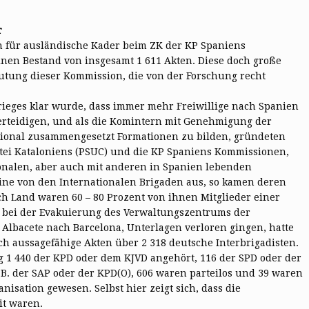
r
n für ausländische Kader beim ZK der KP Spaniens
inen Bestand von insgesamt 1 611 Akten. Diese doch große
eutung dieser Kommission, die von der Forschung recht
ieges klar wurde, dass immer mehr Freiwillige nach Spanien
rteidigen, und als die Komintern mit Genehmigung der
tional zusammengesetzt Formationen zu bilden, gründeten
artei Kataloniens (PSUC) und die KP Spaniens Kommissionen,
ionalen, aber auch mit anderen in Spanien lebenden
eine von den Internationalen Brigaden aus, so kamen deren
h Land waren 60 – 80 Prozent von ihnen Mitglieder einer
 bei der Evakuierung des Verwaltungszentrums der
e Albacete nach Barcelona, Unterlagen verloren gingen, hatte
h aussagefähige Akten über 2 318 deutsche Interbrigadisten.
g 1 440 der KPD oder dem KJVD angehört, 116 der SPD oder der
 B. der SAP oder der KPD(O), 606 waren parteilos und 39 waren
nisation gewesen. Selbst hier zeigt sich, dass die
t waren.