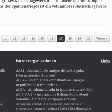
in großes Nachschlagewerk über deutsche Spanienkämpfer
nns des Spanienkrieges ist ein voluminöses Nachschlagewerk
…
12
13
14
15
16
17
18
19
20
Weiter »
Partnerorganisationen
Links
lik
AABI – Asociación de Amigos de las Brigadas
Internacionales (Spanien)
ACER – Les Amis des Combattants en Espagne
Républicaine (Frankreich)
ALBA – Abraham Lincoln Brigade Archives
(USA)
A.I.C.V.A.S. – Associazione Italiana Combattenti
Volontari Antifascisti di Spagna (Italien)
Ассоциация ПАМЯТИ советских добровольцев
a,
участников испанской войны 1936-1939гг (Russische