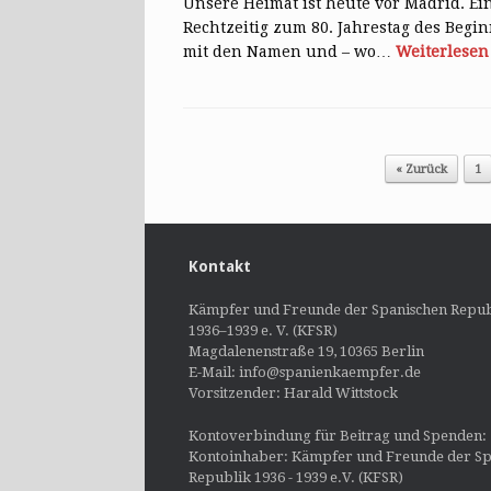
Unsere Heimat ist heute vor Madrid. E
Rechtzeitig zum 80. Jahrestag des Begi
mit den Namen und – wo…
Weiterlesen
Post navigation
« Zurück
1
Kontakt
Kämpfer und Freunde der Spanischen Repub
1936–1939 e. V. (KFSR)
Magdalenenstraße 19, 10365 Berlin
E-Mail: info@spanienkaempfer.de
Vorsitzender: Harald Wittstock
Kontoverbindung für Beitrag und Spenden:
Kontoinhaber: Kämpfer und Freunde der Sp
Republik 1936 - 1939 e.V. (KFSR)