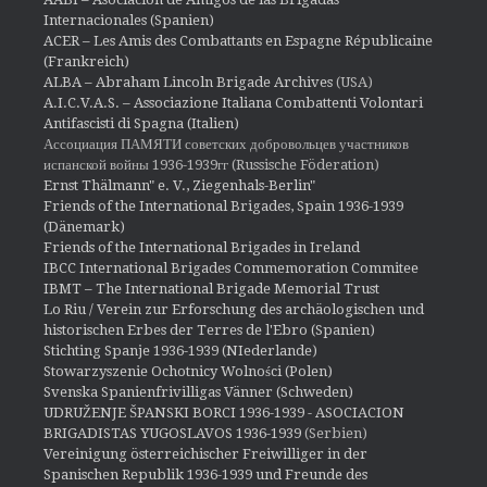
Internacionales (Spanien)
ACER – Les Amis des Combattants en Espagne Républicaine
(Frankreich)
ALBA – Abraham Lincoln Brigade Archives
(USA)
A.I.C.V.A.S. – Associazione Italiana Combattenti Volontari
Antifascisti di Spagna (Italien)
Ассоциация ПАМЯТИ советских добровольцев участников
испанской войны 1936-1939гг (Russische Föderation)
Ernst Thälmann" e. V., Ziegenhals-Berlin"
Friends of the International Brigades, Spain 1936-1939
(Dänemark)
Friends of the International Brigades in Ireland
IBCC International Brigades Commemoration Commitee
IBMT – The International Brigade Memorial Trust
Lo Riu / Verein zur Erforschung des archäologischen und
historischen Erbes der Terres de l'Ebro (Spanien)
Stichting Spanje 1936-1939 (NIederlande)
Stowarzyszenie Ochotnicy Wolności (Polen)
Svenska Spanienfrivilligas Vänner (Schweden)
UDRUŽENJE ŠPANSKI BORCI 1936-1939 - ASOCIACION
BRIGADISTAS YUGOSLAVOS 1936-1939
(Serbien)
Vereinigung österreichischer Freiwilliger in der
Spanischen Republik 1936-1939 und Freunde des