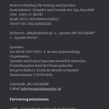
Kontoverbindung für Beitrag und Spenden:
Kontoinhaber: Kämpfer und Freunde der Spa, Republik
1936 - 1939 e.V. (KFSR)
IBAN: DE31 100500001653528911
SWIFT-BIC: BELADEBEXXX
Stichwort: „Mitgliedsbeitrag“ o. „Spende ¡NO PASARÁN!“
o. „Spende Verein“.
Spenden:
Der KFSR 1936-1939 e. V. ist eine gemeinnützige
Organisation.
Spenden sind beim Finanzamt steuerlich absetzbar.
Freistellungsbescheid des Finanzamtes für
Körperschaften I, Berlin ist aktuell vorhanden
Steuernummer 27/670/54593.
Zeitschrift: ¡NO PASARÁN!
E-Mail:
info@spanienkaempfer.de
Partnerorganisationen
AABI – Asociación de Amigos de las Brigadas