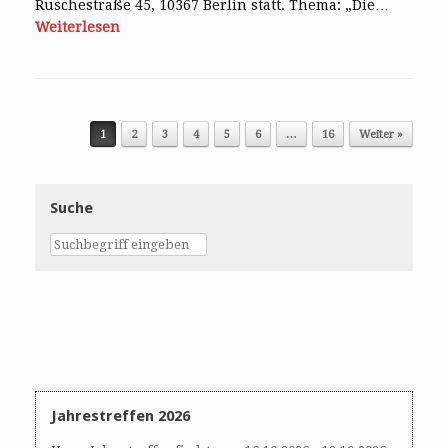
Ruschestraße 45, 10367 Berlin statt. Thema: „Die…
Weiterlesen
Post navigation
1
2
3
4
5
6
…
16
Weiter »
Suche
Jahrestreffen 2026