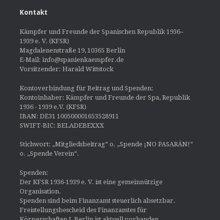
Kontakt
Kämpfer und Freunde der Spanischen Republik 1936–
1939 e. V. (KFSR)
Magdalenenstraße 19, 10365 Berlin
E-Mail: info@spanienkaempfer.de
Vorsitzender: Harald Wittstock
Kontoverbindung für Beitrag und Spenden:
Kontoinhaber: Kämpfer und Freunde der Spa, Republik
1936 - 1939 e.V. (KFSR)
IBAN: DE31 100500001653528911
SWIFT-BIC: BELADEBEXXX
Stichwort: „Mitgliedsbeitrag“ o. „Spende ¡NO PASARÁN!“
o. „Spende Verein“.
Spenden:
Der KFSR 1936-1939 e. V. ist eine gemeinnützige
Organisation.
Spenden sind beim Finanzamt steuerlich absetzbar.
Freistellungsbescheid des Finanzamtes für
Körperschaften I, Berlin ist aktuell vorhanden