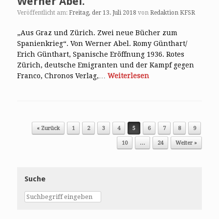
Werner Abel.
Veröffentlicht am:
Freitag, der 13. Juli 2018
von
Redaktion KFSR
„Aus Graz und Zürich. Zwei neue Bücher zum
Spanienkrieg“. Von Werner Abel. Romy Günthart/
Erich Günthart, Spanische Eröffnung 1936. Rotes
Zürich, deutsche Emigranten und der Kampf gegen
Franco, Chronos Verlag,…
Weiterlesen
Post navigation
« Zurück
1
2
3
4
5
6
7
8
9
10
…
24
Weiter »
Suche