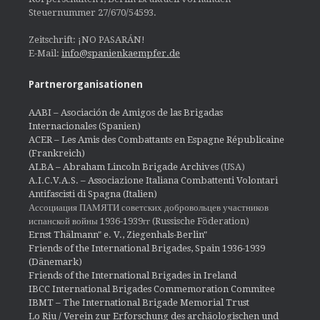
Steuernummer 27/670/54593.
Zeitschrift: ¡NO PASARÁN!
E-Mail:
info@spanienkaempfer.de
Partnerorganisationen
AABI – Asociación de Amigos de las Brigadas
Internacionales (Spanien)
ACER – Les Amis des Combattants en Espagne Républicaine
(Frankreich)
ALBA – Abraham Lincoln Brigade Archives
(USA)
A.I.C.V.A.S. – Associazione Italiana Combattenti Volontari
Antifascisti di Spagna (Italien)
Ассоциация ПАМЯТИ советских добровольцев участников
испанской войны 1936-1939гг (Russische Föderation)
Ernst Thälmann" e. V., Ziegenhals-Berlin"
Friends of the International Brigades, Spain 1936-1939
(Dänemark)
Friends of the International Brigades in Ireland
IBCC International Brigades Commemoration Commitee
IBMT – The International Brigade Memorial Trust
Lo Riu / Verein zur Erforschung des archäologischen und